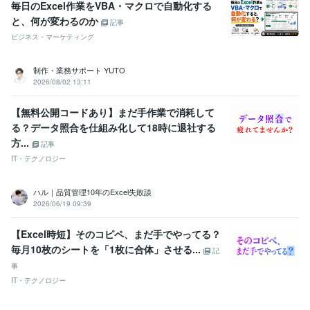
毎日のExcel作業をVBA・マクロで自動化する
と、何が変わるのか
記事
ビジネス・マーケティング
制作・業務サポート YUTO
2026/08/02 13:11
【無料公開コードあり】まだ手作業で消耗して
る？データ照合を仕組み化して18時に退社する
方...
記事
IT・テクノロジー
ハル｜品質管理10年のExcel失敗談
2026/06/19 09:39
【Excel時短】そのコピペ、まだ手でやってる？
毎月10枚のシートを「1枚に合体」させる...
記
事
IT・テクノロジー