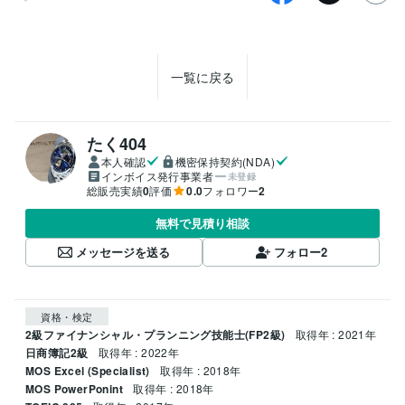
一覧に戻る
たく404
本人確認
機密保持契約(NDA)
インボイス発行事業者
未登録
総販売実績
0
評価
0.0
フォロワー
2
無料で見積り相談
メッセージを送る
フォロー
2
資格・検定
2級ファイナンシャル・プランニング技能士(FP2級)
取得年 : 2021年
日商簿記2級
取得年 : 2022年
MOS Excel (Specialist)
取得年 : 2018年
MOS PowerPonint
取得年 : 2018年