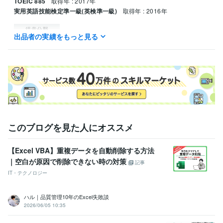
TOEIC 885
取得年 : 2017年
実用英語技能検定準一級(英検準一級)
取得年 : 2016年
得意分野
出品者の実績をもっと見る
IT相談・システム開発
エクセル テンプレート作成/マクロ構築
IT
エクセル
マクロ
VBA
プログラミング
IT相談・システム開発
RPA(UiPath)
IT
RPA
UiPath
業務効率化
自動化
エクセル
このブログを見た人にオススメ
【Excel VBA】重複データを自動削除する方法
｜空白が原因で削除できない時の対策
記事
IT・テクノロジー
ハル｜品質管理10年のExcel失敗談
2026/06/05 10:35