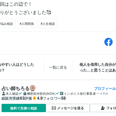
回はこの辺で！
りがとうございました🥰
お悩み相談
#人間関係
#人生相談
れやすい人はどうした
他人を信用した自分が
一覧に戻る
の？
った…と思うことはあり
占い師ちろる
プロフィール
本人確認
機密保持契約(NDA)
インボイス発行事業者
未登録
63
4.9
58
総販売実績
評価
フォロワー
メッセージを送る
フォ
無料で見積り相談