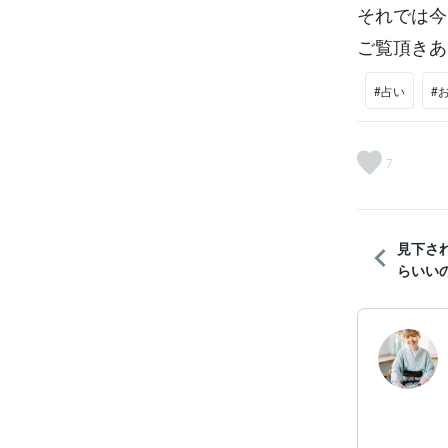
それでは今
ご覧頂きあ
#占い
#
7
見下さ
らいい