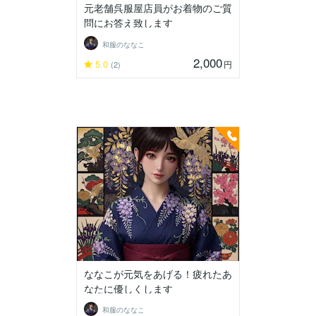
元老舗呉服屋店員がお着物のご質
問にお答え致します
和服のななこ
2,000
5.0
円
(2)
ななこが元気をあげる！疲れたあ
なたに優しくします
和服のななこ