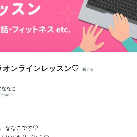
ラオンラインレッスン♡
記事
のななこ
25 00:15
、ななこです♡