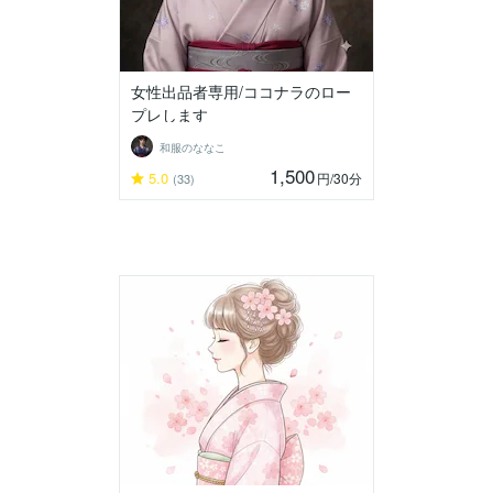
女性出品者専用/ココナラのロー
プレします
和服のななこ
1,500
5.0
円
/30分
(33)