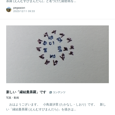
荼羅 (えんむすびまんだら)」と名づけた細密画を...
pegascon
2023/12/11 09:33
新しい「縁結曼荼羅」です
コンテンツ
写真・動画
おはようございます。 小鳥遊汐里 (たかなし・しおり) です。 新し
い「縁結曼荼羅 (えんむすびまんだら)」を描きは...