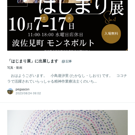
「はじまり展」に出展します
記事
写真・動画
おはようございます。 小鳥遊汐里 (たかなし・しおり) です。 ココナ
ラで活躍されていらっしゃる精神作業療法士くのいち...
pegascon
2023/08/24 09:02