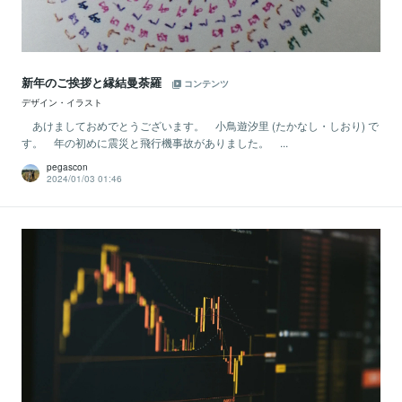
新年のご挨拶と縁結曼荼羅
コンテンツ
デザイン・イラスト
あけましておめでとうございます。 小鳥遊汐里 (たかなし・しおり) で
す。 年の初めに震災と飛行機事故がありました。 ...
pegascon
2024/01/03 01:46