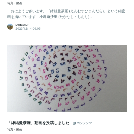
写真・動画
おはようございます。「縁結曼荼羅 (えんむすびまんだら)」という細密
画を描いています 小鳥遊汐里 (たかなし・しおり)...
pegascon
2023/12/14 09:05
「縁結曼荼羅」動画を投稿しました
コンテンツ
写真・動画