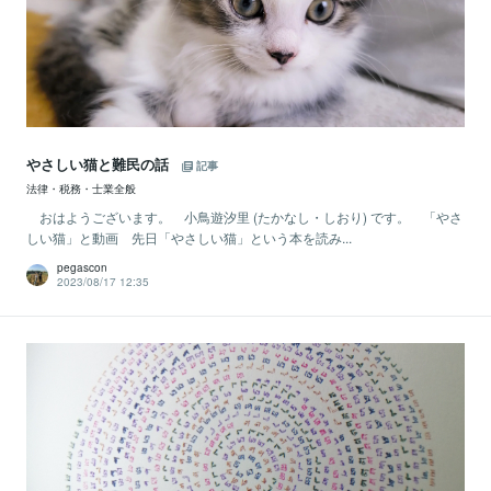
やさしい猫と難民の話
記事
法律・税務・士業全般
おはようございます。 小鳥遊汐里 (たかなし・しおり) です。 「やさ
しい猫」と動画 先日「やさしい猫」という本を読み...
pegascon
2023/08/17 12:35