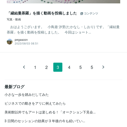
「縁結曼荼羅」を描く動画を投稿しました
コンテンツ
写真・動画
おはようございます。 小鳥遊 汐里(たかなし・しおり) です。「縁結曼
荼羅」を描く動画を投稿しました。 今回はショート...
pegascon
2023/08/03 08:51
1
2
3
4
5
5
最新ブログ
小さな一歩を踏みだしてみた
ビジネスでの動きをアリに例えてみたら
美術館以外でもアートは楽しめる！「オークション下見会...
3 日間のセッションの効果が 3 年後の今も続いてい...