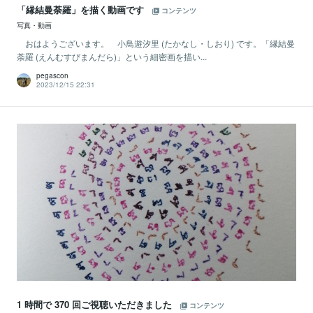
「縁結曼荼羅」を描く動画です
コンテンツ
写真・動画
おはようございます。 小鳥遊汐里 (たかなし・しおり) です。「縁結曼
荼羅 (えんむすびまんだら)」という細密画を描い...
pegascon
2023/12/15 22:31
1 時間で 370 回ご視聴いただきました
コンテンツ