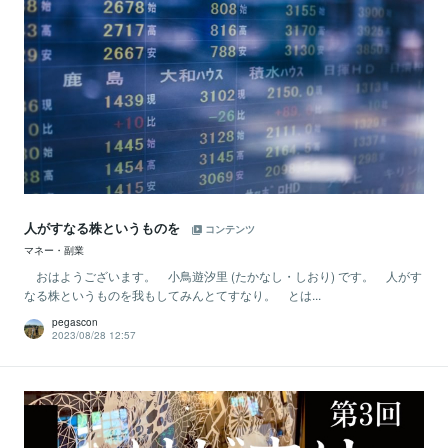
人がすなる株というものを
コンテンツ
マネー・副業
おはようございます。 小鳥遊汐里 (たかなし・しおり) です。 人がす
なる株というものを我もしてみんとてすなり。 とは...
pegascon
2023/08/28 12:57