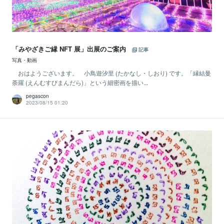
「みやざきご縁 NFT 展」出展のご案内
記事
写真・動画
おはようございます。 小鳥遊汐里 (たかなし・しおり) です。「縁結曼
荼羅 (えんむすびまんだら)」という細密画を描い...
pegascon
2023/08/15 01:20