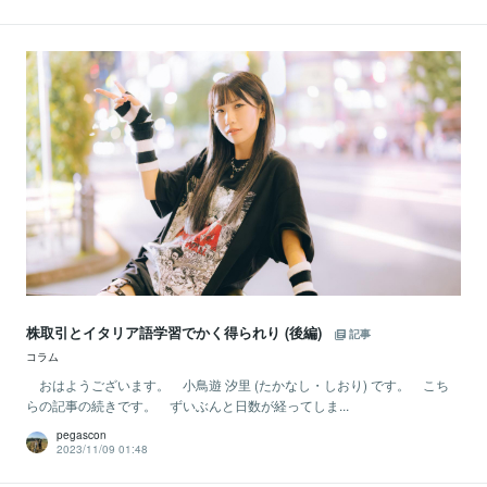
株取引とイタリア語学習でかく得られり (後編)
記事
コラム
おはようございます。 小鳥遊 汐里 (たかなし・しおり) です。 こち
らの記事の続きです。 ずいぶんと日数が経ってしま...
pegascon
2023/11/09 01:48