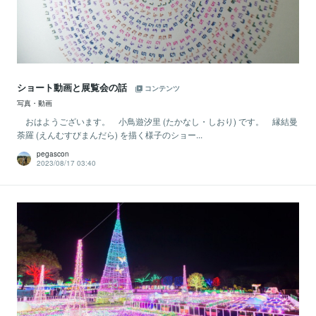
ショート動画と展覧会の話
コンテンツ
写真・動画
おはようございます。 小鳥遊汐里 (たかなし・しおり) です。 縁結曼
荼羅 (えんむすびまんだら) を描く様子のショー...
pegascon
2023/08/17 03:40