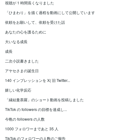
視聴が 1 時間長くなりました
「ひまわり」を描く過程を動画にして公開しています
依頼をお願いして、依頼を受けた話
あなたの心を護るために
大いなる成長
成長
二次小説書きました
アヤセさまの誕生日
140 インプレッションを X( 旧 Twitter...
嬉しい化学反応
「縁結曼荼羅」のショート動画を投稿しました
TikTok の followers の目標を達成し...
今晩の followers の人数
1000 フォロワーまであと 35 人
TikTok のフォロワーの人数のご報告