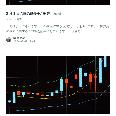
2 月 9 日の株の成果をご報告
記事
マネー・副業
おはようございます。 小鳥遊汐里 (たかなし・しおり) です。 株投資
の成果に関するご報告を記事にしています。 現在持...
pegascon
2024/02/09 12:44