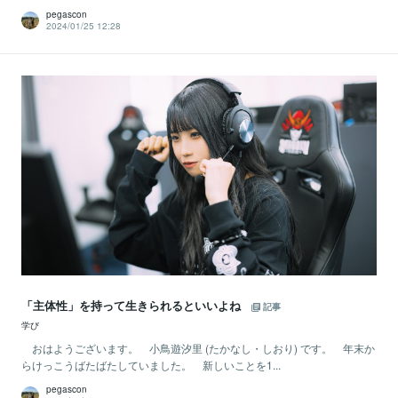
pegascon
2024/01/25 12:28
「主体性」を持って生きられるといいよね
記事
学び
おはようございます。 小鳥遊汐里 (たかなし・しおり) です。 年末か
らけっこうばたばたしていました。 新しいことを1...
pegascon