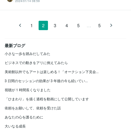
2024/01/14 08:59
…
1
2
3
4
5
5
最新ブログ
小さな一歩を踏みだしてみた
ビジネスでの動きをアリに例えてみたら
美術館以外でもアートは楽しめる！「オークション下見会...
3 日間のセッションの効果が 3 年後の今も続いてい...
視聴が 1 時間長くなりました
「ひまわり」を描く過程を動画にして公開しています
依頼をお願いして、依頼を受けた話
あなたの心を護るために
大いなる成長