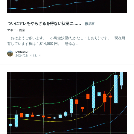
ついにアレをやらざるを得ない状況に……
記事
マネー・副業
おはようございます。 小鳥遊汐里(たかなし・しおり) です。 現在所
有しています株は 1,814,000 円。 懸命な...
pegascon
2024/02/14 13:14