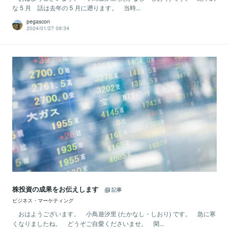
な 5 月 話は去年の 5 月に遡ります。 当時...
pegascon
2024/01/27 09:34
株投資の成果をお伝えします
記事
ビジネス・マーケティング
おはようございます。 小鳥遊汐里 (たかなし・しおり) です。 急に寒
くなりましたね。 どうぞご自愛くださいませ。 閑...