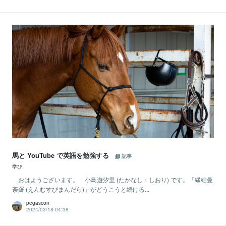
馬と YouTube で英語を勉強する
記事
学び
おはようございます。 小鳥遊汐里 (たかなし・しおり) です。「縁結曼
荼羅 (えんむすびまんだら)」がどうこうと続ける...
pegascon
2024/03/18 04:38