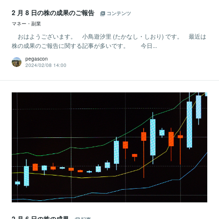
2 月 8 日の株の成果のご報告
コンテンツ
マネー・副業
おはようございます。 小鳥遊汐里 (たかなし・しおり) です。 最近は
株の成果のご報告に関する記事が多いです。 今日...
pegascon
2024/02/08 14:00
2 月 6 日の株の成果