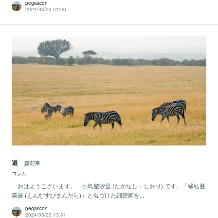
pegascon
2024/03/23 01:06
道
記事
コラム
おはようございます。 小鳥遊汐里 (たかなし・しおり) です。「縁結曼
荼羅 (えんむすびまんだら)」と名づけた細密画を...
pegascon
2024/03/22 13:31