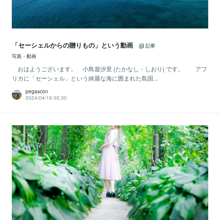
「セーシェルからの贈りもの」という動画
記事
写真・動画
おはようございます。 小鳥遊汐里 (たかなし・しおり) です。 アフ
リカに「セーシェル」という綺麗な海に囲まれた島国...
pegascon
2024/04/19 05:30