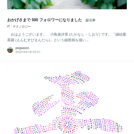
おかげさまで 500 フォロワーになりました
記事
IT・テクノロジー
おはようございます。 小鳥遊汐里 (たかなし・しおり) です。「縁結曼
荼羅 (えんむすびまんだら)」という細密画を描い...
pegascon
2024/04/18 03:01