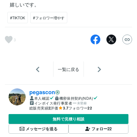
嬉しいです。
#TIKTOK
#フォロワー増やす
3
一覧に戻る
pegascon
本人確認
機密保持契約(NDA)
インボイス発行事業者
未登録
総販売実績
2
評価
3.7
フォロワー
22
無料で見積り相談
メッセージを送る
フォロー
22