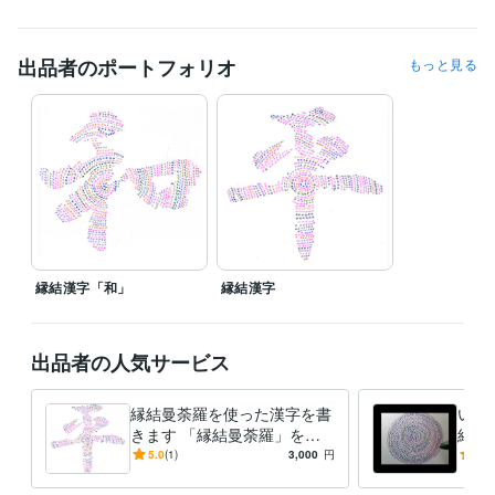
出品者のポートフォリオ
もっと見る
縁結漢字「和」
縁結漢字
出品者の人気サービス
縁結曼荼羅を使った漢字を書
いい
きます 「縁結曼荼羅」を使
結曼
って、あなた独自の漢字を書
一点
5.0
(1)
3,000
円
3.0
きます
荼羅