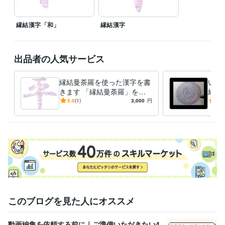
縁結漢字「和」
縁結漢字
出品者の人気サービス
縁結曼荼羅を使った漢字を書
いい
きます 「縁結曼荼羅」を使
結曼
って、あなた独自の漢字を書
一点
5.0
(1)
3,000
円
3.0
きます
荼羅
このブログを見た人にオススメ
動画編集を依頼する前に｜ご準備いただきたい4