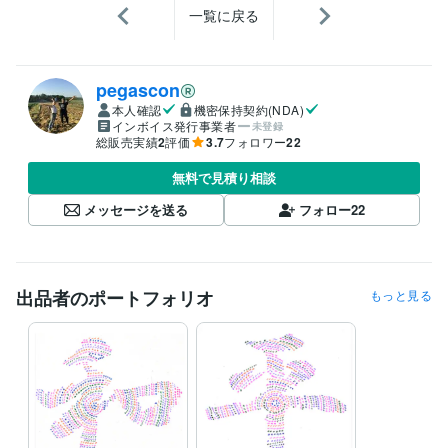
一覧に戻る
pegascon
本人確認
機密保持契約(NDA)
インボイス発行事業者
未登録
総販売実績
2
評価
3.7
フォロワー
22
無料で見積り相談
メッセージを送る
フォロー
22
出品者のポートフォリオ
もっと見る