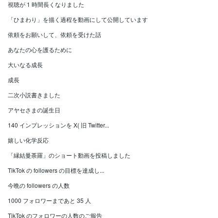
視聴が 1 時間長くなりました
「ひまわり」を描く過程を動画にして公開しています
依頼をお願いして、依頼を受けた話
あなたの心を護るために
大いなる成長
成長
二次小説書きました
アヤセさまの誕生日
140 インプレッションを X( 旧 Twitter...
嬉しい化学反応
「縁結曼荼羅」のショート動画を投稿しました
TikTok の followers の目標を達成し...
今晩の followers の人数
1000 フォロワーまであと 35 人
TikTok のフォロワーの人数のご報告