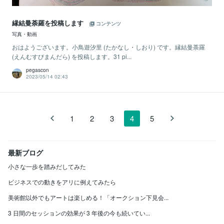
縁結曼荼羅を投稿します
コンテンツ
写真・動画
おはようございます。小鳥遊汐里 (たかなし・しおり) です。縁結曼荼羅
(えんむすびまんだら) を投稿します。31 pi...
pegascon
2023/05/14 02:43
1
2
3
4
5
最新ブログ
小さな一歩を踏みだしてみた
ビジネスでの動きをアリに例えてみたら
美術館以外でもアートは楽しめる！「オークション下見会...
3 日間のセッションの効果が 3 年後の今も続いてい...