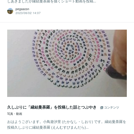
しあきましたが縁結曼荼羅を描くショート動画を投稿...
pegascon
2023/06/02 14:07
久しぶりに「縁結曼荼羅」を投稿した話とつぶやき
コンテンツ
写真・動画
おはようございます。小鳥遊汐里 (たかなし・しおり) です。縁結曼荼羅を
投稿久しぶりに縁結曼荼羅 (えんむすびまんだら)...