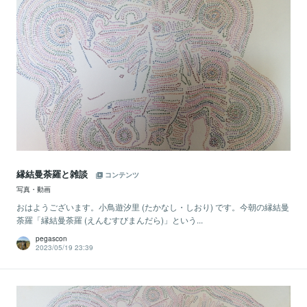
縁結曼荼羅と雑談
コンテンツ
写真・動画
おはようございます。小鳥遊汐里 (たかなし・しおり) です。今朝の縁結曼
荼羅「縁結曼荼羅 (えんむすびまんだら)」という...
pegascon
2023/05/19 23:39