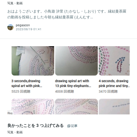
写真・動画
おはようございます。小鳥遊 汐里 (たかなし・しおり) です。縁結曼荼羅
の動画を投稿しました今朝も縁結曼荼羅 (えんむす...
pegascon
2023/06/19 01:41
良かったことを 3 つ上げてみる
記事
写真・動画