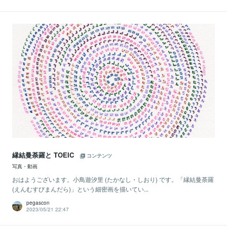
縁結曼荼羅と TOEIC
コンテンツ
写真・動画
おはようございます。小鳥遊汐里 (たかなし・しおり) です。「縁結曼荼羅
(えんむすびまんだら)」という細密画を描いてい...
pegascon
2023/05/21 22:47