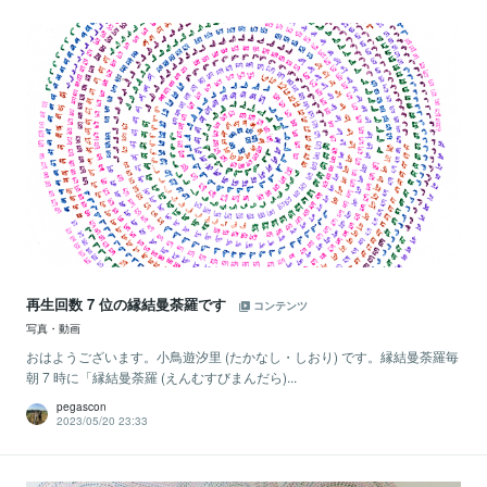
再生回数 7 位の縁結曼荼羅です
コンテンツ
写真・動画
おはようございます。小鳥遊汐里 (たかなし・しおり) です。縁結曼荼羅毎
朝 7 時に「縁結曼荼羅 (えんむすびまんだら)...
pegascon
2023/05/20 23:33