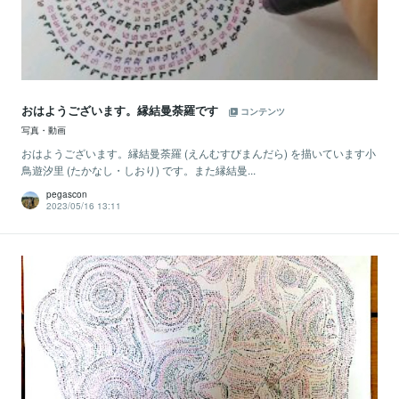
おはようございます。縁結曼荼羅です
コンテンツ
写真・動画
おはようございます。縁結曼荼羅 (えんむすびまんだら) を描いています小
鳥遊汐里 (たかなし・しおり) です。また縁結曼...
pegascon
2023/05/16 13:11