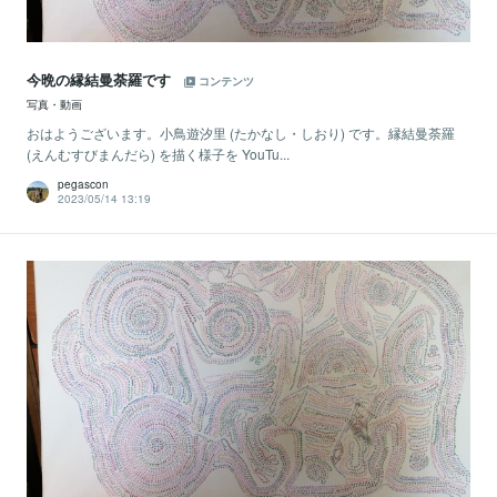
今晩の縁結曼荼羅です
コンテンツ
写真・動画
おはようございます。小鳥遊汐里 (たかなし・しおり) です。縁結曼荼羅
(えんむすびまんだら) を描く様子を YouTu...
pegascon
2023/05/14 13:19