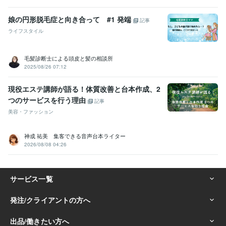
娘の円形脱毛症と向き合って #1 発端
記事
ライフスタイル
毛髪診断士による頭皮と髪の相談所
2025/08/26 07:12
現役エステ講師が語る！体質改善と台本作成、2
つのサービスを行う理由
記事
美容・ファッション
神成 祐美 集客できる音声台本ライター
2026/08/08 04:26