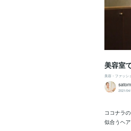
美容室
美容・ファッシ
sato
2021/04/
ココナラの
似合うヘア