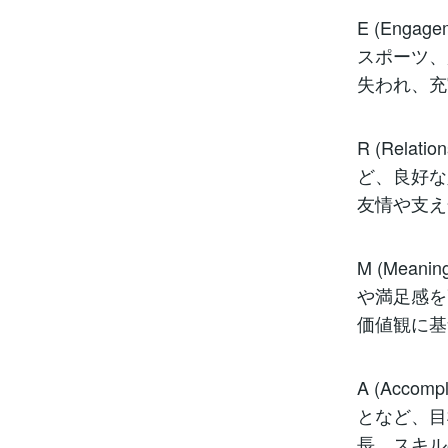
E (Eng
スポーツ、
失われ、充
R (Rel
ど、良好な
友情や支え
M (Mea
や満足感を
価値観に基
A (Acc
となど、目
長、スキル