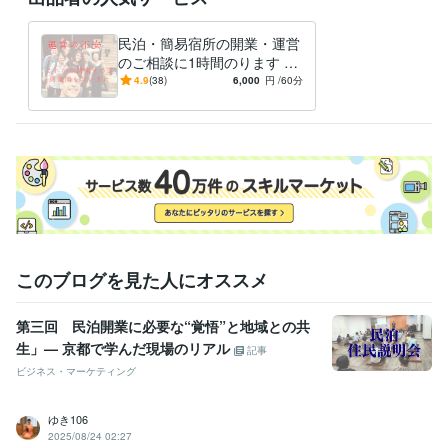
有限会社井村興産
2013年3月 ~ 2016年2月
株式会社ｃｌｉｐ
2021年11月 ~ 現在
民泊・簡易宿所の開業・運営
資格・検定
のご相談に1時間のります 宿
日商簿記検定2級
泊業をしたい！でも売上が確
取得年 : 2012年
4.9
(38)
6,000
円
/60分
保できるのかわからず不安な
国内旅行業務取扱管理者
取得年 : 2018年
方に
得意分野
ビジネス代行・事務代行
宿泊業アドバイス
民泊
集客
簡易宿所
コンサル
アドバイス
宿泊
販路
ホテル
このブログを見た人にオススメ
第三回 民泊開業に必要な“覚悟”と地域との共
生」— 京都で学んだ現場のリアル
記事
ビジネス・マーケティング
ゆき106
2025/08/24 02:27