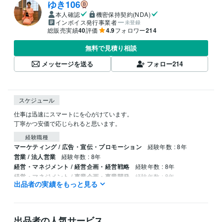
ゆき106
本人確認
機密保持契約(NDA)
インボイス発行事業者
未登録
総販売実績
40
評価
4.9
フォロワー
214
無料で見積り相談
メッセージを送る
フォロー
214
スケジュール
仕事は迅速にスマートにを心がけています。

丁寧かつ安価で応じられると思います。
経験職種
マーケティング / 広告・宣伝・プロモーション
経験年数 : 8年
営業 / 法人営業
経験年数 : 8年
経営・マネジメント / 経営企画・経営戦略
経験年数 : 8年
経営・マネジメント / 事業企画・事業開発
経験年数 : 8年
出品者の実績をもっと見る
事務・ビジネスサポート / 事務（一般事務）
経験年数 : 11年
職歴
株式会社共佑
2016年3月 ~ 2020年3月
出品者の人気サービス