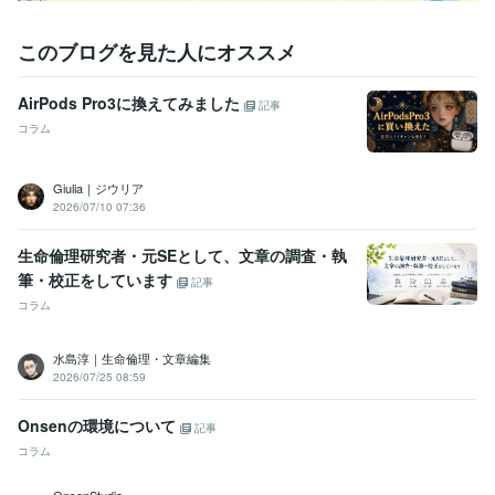
このブログを見た人にオススメ
AirPods Pro3に換えてみました
記事
コラム
Giulia｜ジウリア
2026/07/10 07:36
生命倫理研究者・元SEとして、文章の調査・執
筆・校正をしています
記事
コラム
水島淳｜生命倫理・文章編集
2026/07/25 08:59
Onsenの環境について
記事
コラム
OnsenStudio