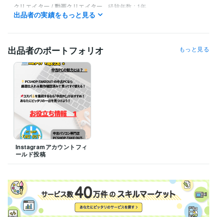
クリエイター / 動画クリエイター
経験年数 : 1年
出品者の実績をもっと見る
事務・ビジネスサポート / 事務（一般事務）
経験年数 : 1年
生産・品質管理 / 生産技術・製造技術
経験年数 : 5年
物流・購買 / 商品・在庫管理
経験年数 : 5年
出品者のポートフォリオ
もっと見る
職歴
PCSHOP-TAKEOUT-
2021年12月 ~ 現在
得意分野
オンラインレッスン・習い事
パソコン購入・関連品に関しての相談
IT
Instagramアカウントフィ
ールド投稿