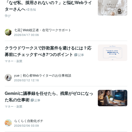
「なぜ私、採用されないの？」と悩むWebライ
ターさんへ
告知
学び
七花│Web校正者・在宅ワークサポート
2026/04/17 00:06
クラウドワークスで詐欺案件を避けるには？応
募前にチェックすべき7つのポイント
記事
マネー・副業
yue｜初心者Webライターのお仕事相談
2026/02/12 12:16
Geminiに議事録を任せたら、残業がゼロになっ
た私の仕事術
記事
マネー・副業
らくらく自動化ポチ
2026/02/06 03:09