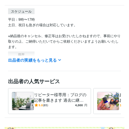
スケジュール
平日：9時〜17時

土日、祝日も急ぎの場合は対応しています。

※納品後のキャンセル、修正等はお受けいたしかねますので、事前にやり
取りの上、ご納得いただいてからご依頼くださいますようお願いいたし
ます。
職歴
出品者の実績をもっと見る
国家公務員
1994年3月 ~ 2012年9月
アロマスクール
2012年10月 ~ 2015年12月
WEBライター
2016年12月 ~ 現在
出品者の人気サービス
資格・検定
アロマテラピー インストラクター
取得年 : 2009年
アロマテラピーアドバイザー
取得年 : 2008年
リピーター様専用：ブログの
お客
記事を書きます 過去に継続
お店
得意分野
して当サービスをご利用頂い
「こ
5.0
(85)
4,000
円
5.0
ライティング・翻訳
ブログ記事の作成
た方専用のサービスです。
生ま
住まい・美容・生活相談
アロマテラピー
学歴