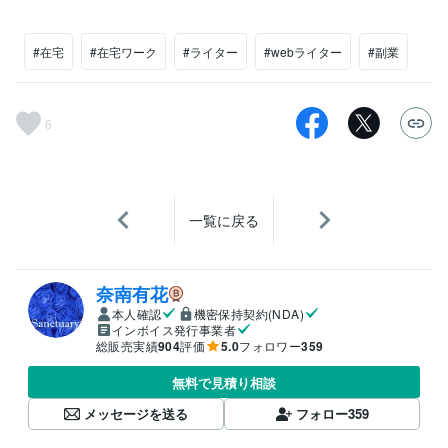
#在宅
#在宅ワーク
#ライター
#webライター
#副業
6
一覧に戻る
奈南有花
本人確認
機密保持契約(NDA)
インボイス発行事業者
総販売実績
904
評価
5.0
フォロワー
359
無料で見積り相談
メッセージを送る
フォロー
359