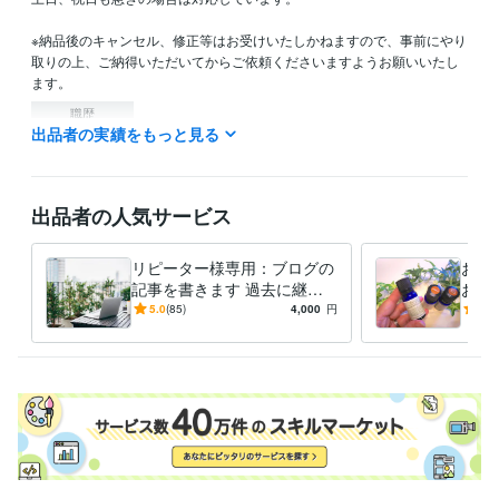
※納品後のキャンセル、修正等はお受けいたしかねますので、事前にやり
取りの上、ご納得いただいてからご依頼くださいますようお願いいたし
ます。
職歴
出品者の実績をもっと見る
国家公務員
1994年3月 ~ 2012年9月
アロマスクール
2012年10月 ~ 2015年12月
WEBライター
2016年12月 ~ 現在
出品者の人気サービス
資格・検定
アロマテラピー インストラクター
取得年 : 2009年
アロマテラピーアドバイザー
取得年 : 2008年
リピーター様専用：ブログの
お客
記事を書きます 過去に継続
お店
得意分野
して当サービスをご利用頂い
「こ
5.0
(85)
4,000
円
5.0
ライティング・翻訳
ブログ記事の作成
た方専用のサービスです。
生ま
住まい・美容・生活相談
アロマテラピー
学歴
法政大学
1990年3月 ~ 1994年2月