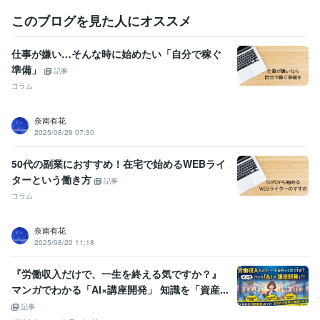
このブログを見た人にオススメ
仕事が嫌い…そんな時に始めたい「自分で稼ぐ
準備」
記事
コラム
奈南有花
2025/08/26 07:30
50代の副業におすすめ！在宅で始めるWEBライ
ターという働き方
記事
コラム
奈南有花
2025/08/20 11:18
『労働収入だけで、一生を終える気ですか？』
マンガでわかる「AI×講座開発」 知識を「資産...
記事