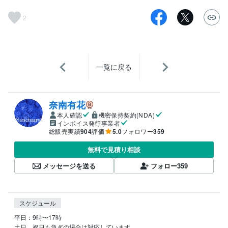
2
一覧に戻る
奈南有花
本人確認
機密保持契約(NDA)
インボイス発行事業者
総販売実績
904
評価
5.0
フォロワー
359
無料で見積り相談
メッセージを送る
フォロー
359
スケジュール
平日：9時〜17時

土日、祝日も急ぎの場合は対応しています。
