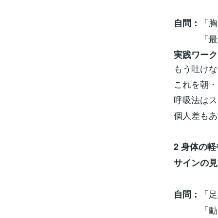
吐きき
「胸
自問：
「最後ま
実践ワーク
もう吐けな
これを朝・
呼吸法はス
個人差もあ
2 身体の
サインの見
首や肩
「足
自問：
「動きに