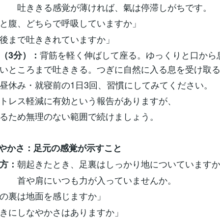
る感覚が薄ければ、氣は停滞しがちです。
と腹、どちらで呼吸していますか」
で吐ききれていますか」
背筋を軽く伸ばして座る。ゆっくりと口から
（3分）：
いところまで吐ききる。つぎに自然に入る息を受け取
昼休み・就寝前の1日3回、習慣にしてみてください。
トレス軽減に有効という報告がありますが、
るため無理のない範囲で続けましょう。
軽やかさ：足元の感覚が示すこと
朝起きたとき、足裏はしっかり地についています
方：
にいつも力が入っていませんか。
の裏は地面を感じますか」
しなやかさはありますか」