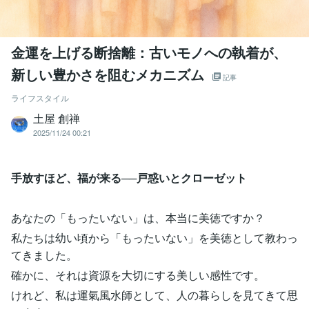
金運を上げる断捨離：古いモノへの執着が、
新しい豊かさを阻むメカニズム
記事
ライフスタイル
土屋 創禅
2025/11/24 00:21
手放すほど、福が来る──戸惑いとクローゼット
あなたの「もったいない」は、本当に美徳ですか？
私たちは幼い頃から「もったいない」を美徳として教わっ
てきました。
確かに、それは資源を大切にする美しい感性です。
けれど、私は運氣風水師として、人の暮らしを見てきて思