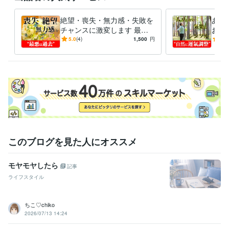
絶望・喪失・無力感・失敗を
あな
チャンスに激変します 最悪
お任
を過去に――エネルギーの反
みま
5.0
(4)
1,500
円
5.0
転、徹底活用する幸運施術
いこ
このブログを見た人にオススメ
モヤモヤしたら
記事
ライフスタイル
ちこ♡chiko
2026/07/13 14:24