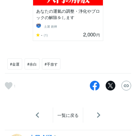
あなたの運氣の調整・浄化やブロ
ックの解除をします
土屋 創禅
2,000
-
円
(1)
#金運
#余白
#手放す
1
一覧に戻る