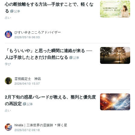
心の断捨離をする方法―手放すことで、軽くな
る
記事
占い
ひすい＠きごころアドバイザー
2026/05/19 06:03
「もういいや」と思った瞬間に連絡が来る ──
人は手放したときだけ自然になる
記事
学び
霊視鑑定士 神凪
2026/04/10 15:07
2月下旬の惑星パレードが教える、整列と優先度
の再設定
記事
占い
hinata｜三体世界の霊媒師 ＊輝く星
2026/02/12 09:18