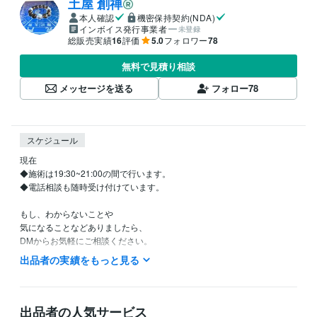
土屋 創禅
本人確認
機密保持契約(NDA)
インボイス発行事業者
未登録
総販売実績
16
評価
5.0
フォロワー
78
無料で見積り相談
メッセージを送る
フォロー
78
スケジュール
現在

◆施術は19:30~21:00の間で行います。

◆電話相談も随時受け付けています。

もし、わからないことや

気になることなどありましたら、

DMからお気軽にご相談ください。

あなたの心と身体に余裕が広がるきっかけを、お届けします。
出品者の実績をもっと見る
得意分野
悩み相談・カウンセリング
気功、瞑想、風水、符咒、宝符
カウンセリング
相談
悩み
スピリチュアル
ヒーリング
施術
出品者の人気サービス