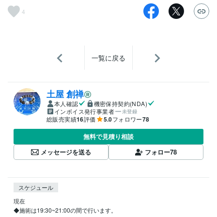
4
一覧に戻る
土屋 創禅
本人確認
機密保持契約(NDA)
インボイス発行事業者
未登録
総販売実績
16
評価
5.0
フォロワー
78
無料で見積り相談
メッセージを送る
フォロー
78
スケジュール
現在

◆施術は19:30~21:00の間で行います。
