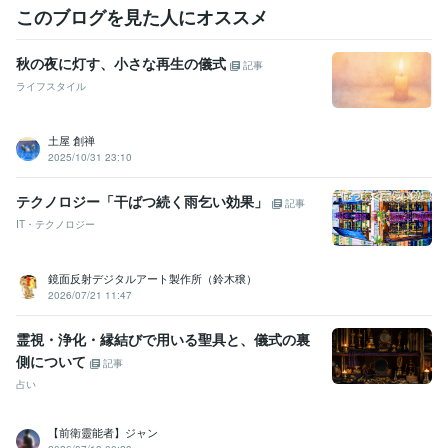
このブログを見た人にオススメ
秋の夜に灯す、小さな再生の儀式
記事
ライフスタイル
土屋 創禅
2025/10/31 23:10
テクノロジー「干ばつ続く雨乞い効果」
記事
IT・テクノロジー
鏡面反射デジタルアート製作所（鈴木穣）
2026/07/21 11:47
霊視・浄化・縁結びで用いる聖具と、儀式の裏
側について
記事
占い
【前衛靈能者】ジャン