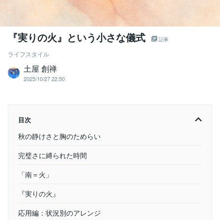
『実りの火』という小さな儀式
記事
ライフスタイル
土屋 創禅
2025/10/27 22:50
目次
秋の静けさと胸のためらい
完璧さに縛られた時間
「南＝火」
『実りの火』
応用編：状況別のアレンジ