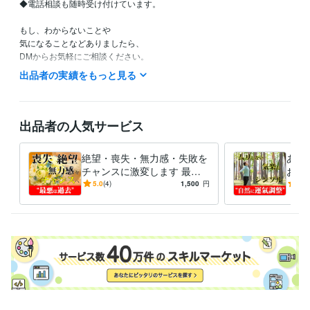
◆電話相談も随時受け付けています。

もし、わからないことや

気になることなどありましたら、

DMからお気軽にご相談ください。

あなたの心と身体に余裕が広がるきっかけを、お届けします。
出品者の実績をもっと見る
得意分野
悩み相談・カウンセリング
気功、瞑想、風水、符咒、宝符
カウンセリング
相談
悩み
スピリチュアル
ヒーリング
施術
出品者の人気サービス
絶望・喪失・無力感・失敗を
あな
チャンスに激変します 最悪
お任
を過去に――エネルギーの反
みま
5.0
(4)
1,500
円
5.0
転、徹底活用する幸運施術
いこ