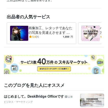
出品者の人気サービス
画像加工、レタッチであなた
ハン
の写真を見違えさせます 私
方を
の画像加工でよりナチュラル
業界
5.0
(1)
1,000
円
5.0
で美しいあなたに変身しませ
んか
このブログを見た人にオススメ
はじめまして。DeskBridge Officeです
記事
ビジネス・マーケティング