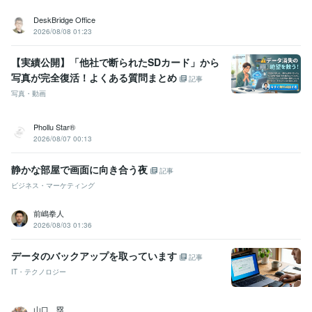
DeskBridge Office
2026/08/08 01:23
【実績公開】「他社で断られたSDカード」から
写真が完全復活！よくある質問まとめ
記事
写真・動画
Phollu Star®
2026/08/07 00:13
静かな部屋で画面に向き合う夜
記事
ビジネス・マーケティング
前嶋拳人
2026/08/03 01:36
データのバックアップを取っています
記事
IT・テクノロジー
山口 塁