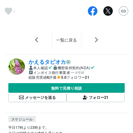
2
一覧に戻る
かえるタピオカ
本人確認
機密保持契約(NDA)
インボイス発行事業者
未登録
総販売実績
6
評価
5.0
フォロワー
21
無料で見積り相談
メッセージを送る
フォロー
21
スケジュール
平日17時より23時まで。

土日は23時までご連絡を承ります。