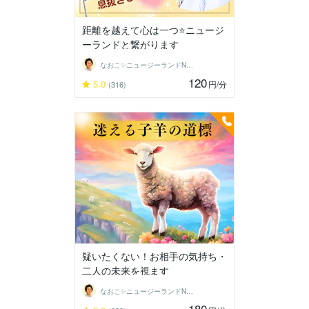
距離を越えて心は一つ⭐ニュージ
ーランドと繋がります
なおこ✨ニュージーランドNo1鑑定士✨
120
5.0
円
/分
(316)
疑いたくない！お相手の気持ち・
二人の未来を視ます
なおこ✨ニュージーランドNo1鑑定士✨
180