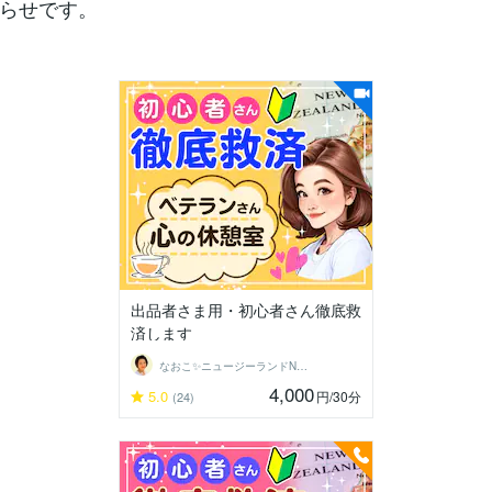
らせです。
出品者さま用・初心者さん徹底救
済します
なおこ✨ニュージーランドNo1鑑定士✨
4,000
5.0
円
/30分
(24)