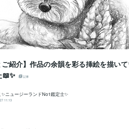
とご紹介】作品の余韻を彩る挿絵を描いて
📖✨
記事
こ✨ニュージーランドNo1鑑定士✨
27 11:13