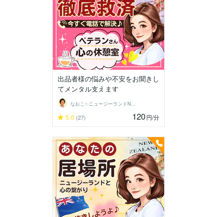
出品者様の悩みや不安をお聞きし
てメンタル支えます
なおこ✨ニュージーランドNo1鑑定士✨
120
5.0
円
/分
(27)