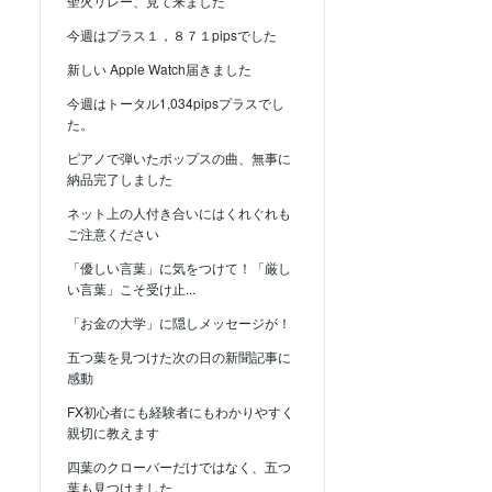
聖火リレー、見て来ました
今週はプラス１，８７１pipsでした
新しい Apple Watch届きました
今週はトータル1,034pipsプラスでし
た。
ピアノで弾いたポップスの曲、無事に
納品完了しました
ネット上の人付き合いにはくれぐれも
ご注意ください
「優しい言葉」に気をつけて！「厳し
い言葉」こそ受け止...
「お金の大学」に隠しメッセージが！
五つ葉を見つけた次の日の新聞記事に
感動
FX初心者にも経験者にもわかりやすく
親切に教えます
四葉のクローバーだけではなく、五つ
葉も見つけました