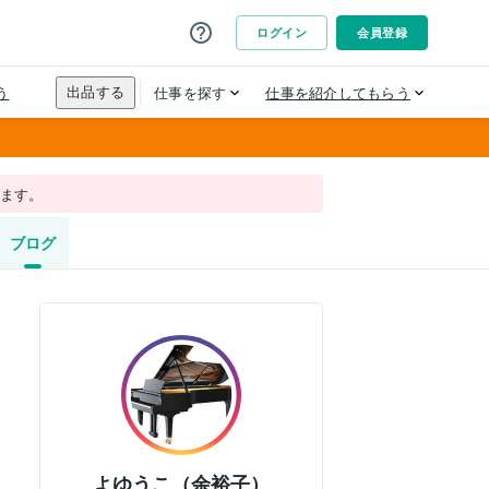
れます。
ブログ
よゆうこ（余裕子）