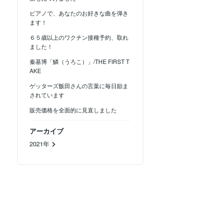
ピアノで、あなたのお好きな曲を弾き
ます！
６５歳以上のワクチン接種予約、取れ
ました！
秦基博「鱗（うろこ）」/THE FIRST T
AKE
ゲッターズ飯田さんの言葉に毎日励ま
されています
販売価格を全面的に見直しました
アーカイブ
2021年