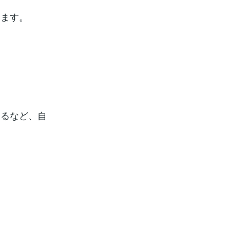
ります。
。
するなど、自
。