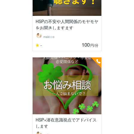
HSPの不安や人間関係のモヤモヤ
をお聞きしますます
maki☆o
100
-
円
/分
HSP×潜在意識視点でアドバイス
します