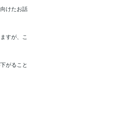
に向けたお話
いますが、こ
が下がること
。