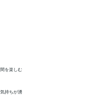
。
瞬間を楽しむ
の気持ちが湧