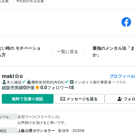
る言葉
#元気が出る言葉
ない時の モチベーショ
最強のメンタル法「ま
一覧に戻る
ち方
か」
maki☆o
プロフィール
本人確認
機密保持契約(NDA)
インボイス発行事業者
未登録
0
0.0
18
総販売実績
評価
フォロワー
メッセージを送る
フォ
無料で見積り相談
ュール
在宅ワーク(フリーランス)

お声掛けを頂けると幸いです。
上級心理カウンセラー
取得年 : 2020年
検定