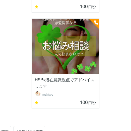
100
-
円
/分
HSP×潜在意識視点でアドバイス
します
maki☆o
100
-
円
/分