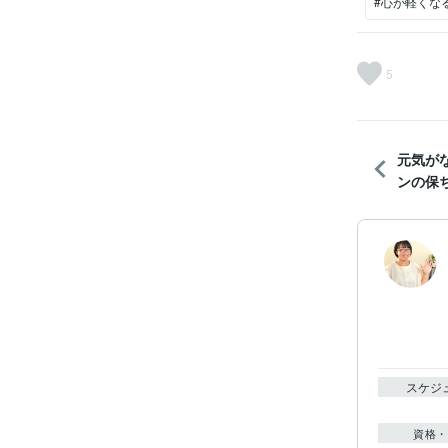
#心が軽くな
5
元気が
ンの保
スケジ
資格・