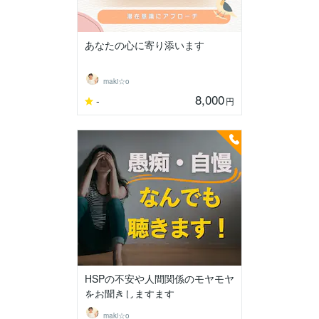
あなたの心に寄り添います
maki☆o
8,000
-
円
HSPの不安や人間関係のモヤモヤ
をお聞きしますます
maki☆o