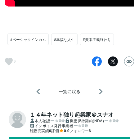
#ベーシックインカム
#幸福な人生
#資本主義終わり
2
一覧に戻る
１４年ネット独り起業家＠スナオ
本人確認
機密保持契約(NDA)
未登録
未登録
インボイス発行事業者
未登録
総販売実績
0
評価
0.0
フォロワー
6