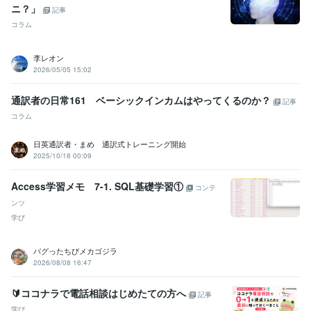
ニ？」
記事
コラム
李レオン
2026/05/05 15:02
通訳者の日常161 ベーシックインカムはやってくるのか？
記事
コラム
日英通訳者・まめ 通訳式トレーニング開始
2025/10/18 00:09
Access学習メモ 7-1. SQL基礎学習①
コンテ
ンツ
学び
バグったちびメカゴジラ
2026/08/08 16:47
🔰ココナラで電話相談はじめたての方へ
記事
学び