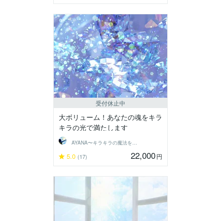
受付休止中
大ボリューム！あなたの魂をキラ
キラの光で満たします
AYANA〜キラキラの魔法をあなたに〜
22,000
5.0
円
(17)