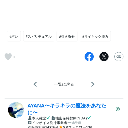
#占い
#スピリチュアル
#引き寄せ
#サイキック能力
0
一覧に戻る
AYANA〜キラキラの魔法をあなた
に〜
本人確認
機密保持契約(NDA)
インボイス発行事業者
未登録
総販売実績
142
評価
5.0
フォロワー
136