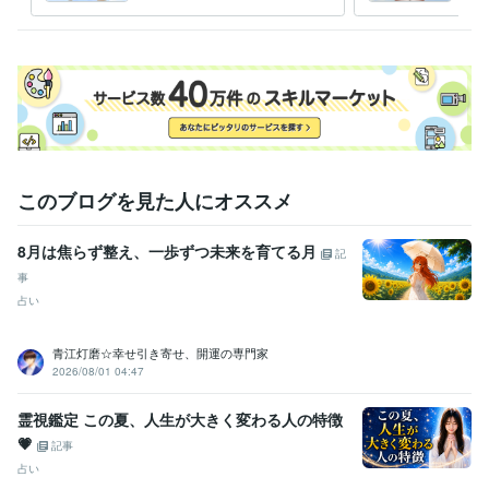
の人生を進みましょう〜
い通
う〜
このブログを見た人にオススメ
8月は焦らず整え、一歩ずつ未来を育てる月
記
事
占い
青江灯磨☆幸せ引き寄せ、開運の専門家
2026/08/01 04:47
霊視鑑定 この夏、人生が大きく変わる人の特徴
💗
記事
占い