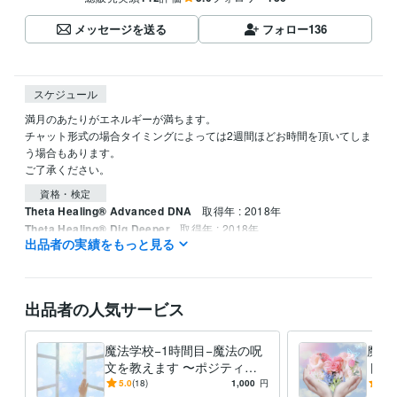
メッセージを送る
フォロー
136
スケジュール
満月のあたりがエネルギーが満ちます。

チャット形式の場合タイミングによっては2週間ほどお時間を頂いてしま
う場合もあります。

資格・検定
Theta Healing® Advanced DNA
取得年 : 2018年
Theta Healing® Dig Deeper
取得年 : 2018年
出品者の実績をもっと見る
得意分野
占い
エネルギー調整、未来、思考を変える
出品者の人気サービス
魔法学校−1時間目−魔法の呪
魔法
文を教えます 〜ポジティブ
トの
になる魔法をかけて思い通り
ティ
5.0
(18)
1,000
円
5.0