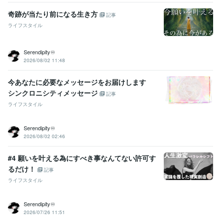
奇跡が当たり前になる生き方
記事
ライフスタイル
Serendipity♾️
2026/08/02 11:48
今あなたに必要なメッセージをお届けします
シンクロニシティメッセージ
記事
ライフスタイル
Serendipity♾️
2026/08/02 02:46
#4 願いを叶える為にすべき事なんてない許可す
るだけ！
記事
ライフスタイル
Serendipity♾️
2026/07/26 11:51