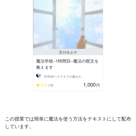
受付休止中
魔法学校−1時間目−魔法の呪文を
教えます
AYANA〜キラキラの魔法をあなたに〜
1,000
5.0
円
(18)
この授業では簡単に魔法を使う方法をテキストにして配布
しています。