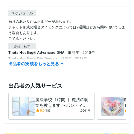
スケジュール
満月のあたりがエネルギーが満ちます。

チャット形式の場合タイミングによっては2週間ほどお時間を頂いてしま
う場合もあります。

資格・検定
Theta Healing® Advanced DNA
取得年 : 2018年
Theta Healing® Dig Deeper
取得年 : 2018年
出品者の実績をもっと見る
得意分野
占い
エネルギー調整、未来、思考を変える
出品者の人気サービス
魔法学校−1時間目−魔法の呪
魔法
文を教えます 〜ポジティブ
トの
になる魔法をかけて思い通り
ティ
5.0
(18)
1,000
円
5.0
の人生を進みましょう〜
い通
う〜