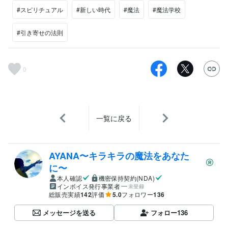
#スピリチュアル
#新しい時代
#魔法
#魔法学校
#引き寄せの法則
0
一覧に戻る
AYANA〜キラキラの魔法をあなた
に〜
本人確認
機密保持契約(NDA)
インボイス発行事業者
未登録
総販売実績
142
評価
5.0
フォロワー
136
メッセージを送る
フォロー
136