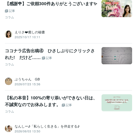
感謝をブログでお伝え☆*:.｡✨
【感謝🌹】ご依頼300件ありがとうございます✨
記事
資格・検定
コラム
秘書技能検定2級
取得年 : 1998年
損害保険募集人
取得年 : 1999年
アロマテラピー検定1級
取得年 : 2008年
えりさ❤️癒しの秘書
国内旅行業務取扱管理者
取得年 : 2020年
2025/10/17 10:11
実用英語技能検定2級
取得年 : 2020年
ココナラ広告出稿④ ひさしぶりにクリックさ
プログラミング言語・フレームワーク
れた! だけど……
記事
HTML:0年
コラム
ビジネス・クリエイティブツール
PowerPoint:3年
Excel:2年
Keynote:10年
Numbers:10年
Pages:10年
ぶうちゃん GB
2026/07/23 15:36
その他ツール
【ウイット力】どんな話題でも何か返す機知力✨日本一:99年
【私の本音】100%の寄り添いができない日は、
【ウイット力】どんな話題もジョークを返せる✨日本一:99年
不誠実なのでお休みします。
記事
【ノリ】リズム聞こえたら踊ってる（バレずもあり）✨:99年
コラム
【おもてなし】清潔感で相手に不快感を与えない✳️:99年
【挨拶瞬発力】誰よりも先にマッハで挨拶✨:99年
【記憶力】一度会ったら御顔を忘れない☪️:99年
なんしー♪「私らしく生きる」を伴走する♪
【記憶力】会話の内容、登場人物キャラ忘れない☪️:99年
2026/06/03 13:50
【日本語バイリンガル】標準語と関西弁、完璧☪️:99年