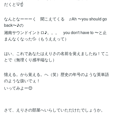
だくと💡☝️
なんとなーーーく 聞こえてくる ♫Ah 〜you should go
back〜♪の
湘南サウンドイントロ♪。。。 you don't have to 〜と止
まんなくなった💦（もうええって）
はい、これであなたはえりさの名前を覚えましたね！てこ
とで（無理くり感半端なし）
憶える。から覚える。へ（笑）歴史の年号のような英単語
のような扱いでぇ！
いってみよー😊
さて、えりさの部屋へいらしていただけたでしょうか。