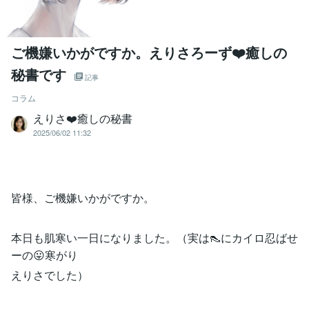
ご機嫌いかがですか。えりさろーず❤️癒しの
秘書です
記事
コラム
えりさ❤️癒しの秘書
2025/06/02 11:32
皆様、ご機嫌いかがですか。
本日も肌寒い一日になりました。（実は👠にカイロ忍ばせ
ーの😛寒がり
えりさでした）