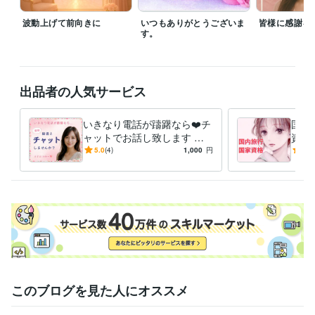
急に途切れたりあまりにも聞こえが悪い際は再度かけ直し対応も致しま
波動上げて前向きに
いつもありがとうございま
皆様に感謝を
す。

す。
購入者様にご負担がない様に電話ではなく基本アプリ対応ですのでご安
心ください(^^)

出品者の人気サービス
経験職種
事務・ビジネスサポート / 秘書
経験年数 : 10年
いきなり電話が躊躇なら❤️チ
国内
ライフスタイル・その他 / 講師・インストラクター
ャットでお話し致します 社
資格
ライフスタイル・その他 / 公務員
経験年数 : 2年
長秘書と☪️トークルームでチ
内旅
5.0
(4)
1,000
円
5.0
ライフスタイル・その他 / その他
経験年数 : 20年
ャット15分チャットしましょ
旅行
う
策で
職歴
某一部上場株式会社
2024年1月 ~ 現在
一部上場企業 企業受付
2019年12月 ~ 2023年9月
某一部上場企業
2018年3月 ~ 2019年11月
中央省庁
2016年3月 ~ 2018年2月
受賞歴
アロマテラピー講師☪️
着物クィーンコンテスト　出場　☆*:.｡✳️
ココ
このブログを見た人にオススメ
ナラ電話相談出品仲間入りさせて頂きました☆*:.｡ ✴️
ココナラレギュ
ラーランクマークが付きました☆*:.｡.R
ココナラ　プラチナランク！