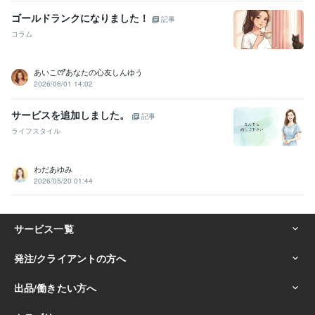
【関西弁使い分け】大阪弁でも舌巻く方も話せる力☪️:99年
ゴールドランクになりました！
記事
【訛った英語話せる】シングリッシュで会話できる☪️:99年
コラム
得意分野
悩み相談・カウンセリング
傾聴力と雑談、愚痴、女性の友達として
あいこꯁꯧあなたの心友しんゆう
カサンドラ、毒親呪縛から救いたい。
☆HSPエンパス敏感過ぎて毎
2026/06/01 14:02
日が生き辛い
☆関西弁でボケとつっこみ教えます
本音でお話しして
自己肯定感を上げましょう
愛あるお叱り致します。
サービスを追加しました。
記事
話し相手
愚痴聞き
悩み相談
かサンドラ
秘書
関西弁
恋愛
ライフスタイル
hsp
メンタル
毒親
悩み相談・カウンセリング
☆封印解いて話して楽に
話し相手
秘密
愚痴
ロールプレイ
hsp
悩み
トラウマ
わだあゆみ
電話相談
雑談
秘書
2026/05/20 01:44
学歴
最終学歴 香港大学
2001年3月 ~ 2002年3月
語学力
英語
日常会話レベル