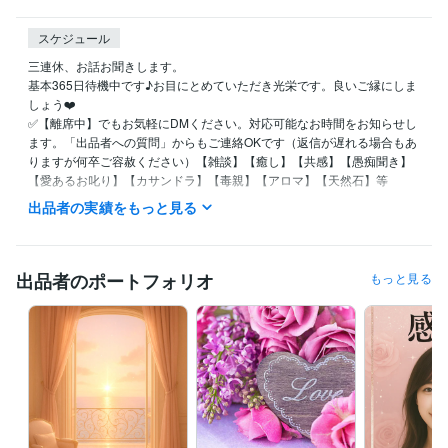
スケジュール
三連休、お話お聞きします。

基本365日待機中です♪お目にとめていただき光栄です。良いご縁にしま
しょう❤️

✅【離席中】でもお気軽にDMください。対応可能なお時間をお知らせし
ます。「出品者への質問」からもご連絡OKです（返信が遅れる場合もあ
りますが何卒ご容赦ください）【雑談】【癒し】【共感】【愚痴聞き】
【愛あるお叱り】【カサンドラ】【毒親】【アロマ】【天然石】等

⭐️標準語・関西弁どちらでもOK！敬語・タメ口、秘書口調のビジネスモ
出品者の実績をもっと見る
ードも対応可。

私のことは「えりさ」など、お好きに呼んでください♪

✳️人は誰でも幸せになるために生まれてきています。私はあなたの味
方！否定ゼロ、全部受け止めます。

出品者のポートフォリオ
もっと見る
秘密厳守（マイナンバー検定2級・ビジネス著作権検定初級取得）秘密保
持契約も締結済です✨

✳️その他ご質問等ございましたらお気軽にメッセージにてどうぞ

✴️私自身の経験からお話しすることも可能です。ご要望あればご遠慮な
くどうぞ

誠心誠意、愛と真心込めてココナラにてあ少しでもなたのお力になれた
ら幸いです✨❤️✨

【アプリ通話】

最近、頻難にアプリの通話状況が大変悪く非常に困っております。
