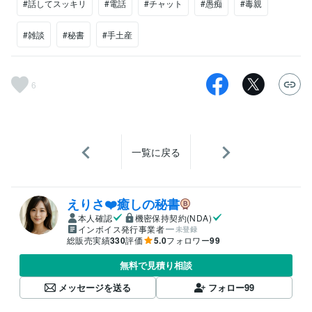
#話してスッキリ
#電話
#チャット
#愚痴
#毒親
#雑談
#秘書
#手土産
6
一覧に戻る
えりさ❤️癒しの秘書
本人確認
機密保持契約(NDA)
インボイス発行事業者
未登録
総販売実績
330
評価
5.0
フォロワー
99
無料で見積り相談
メッセージを送る
フォロー
99