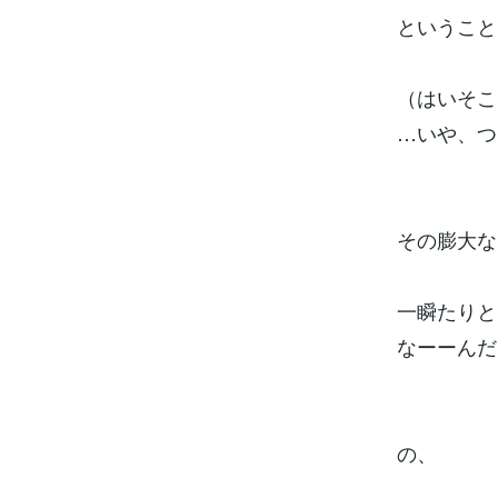
ということ
（はいそ
…いや、つ
その膨大な
一瞬たりと
なーーんだ
の、