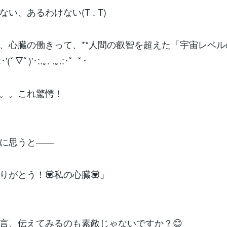
い、あるわけない(T . T)
、心臓の働きって、**人間の叡智を超えた「宇宙レベルの
:･'(ﾟ▽ﾟ)'･:.｡. .｡.:･゜ﾟ･
。。これ驚愕！
に思うと――
りがとう！💟私の心臓💟」
言、伝えてみるのも素敵じゃないですか？😊