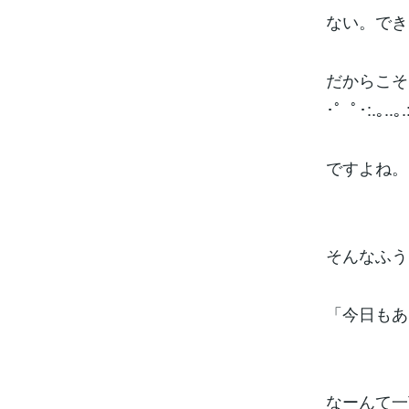
ない。できな
だからこそ
･゜ﾟ･:.｡..｡.
ですよね。
そんなふう
「今日もあ
なーんて一