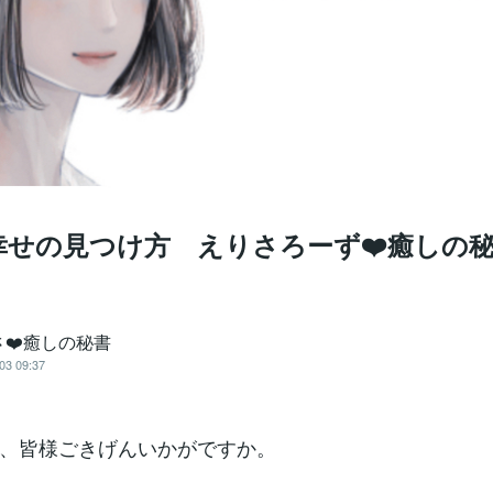
幸せの見つけ方 えりさろーず❤️癒しの
さ❤️癒しの秘書
03 09:37
、皆様ごきげんいかがですか。