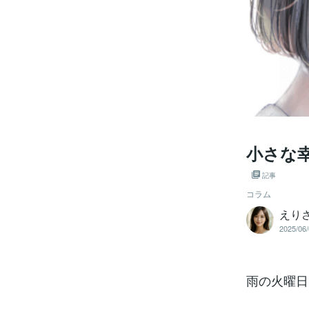
小さな
記事
コラム
えり
2025/06/
雨の火曜日