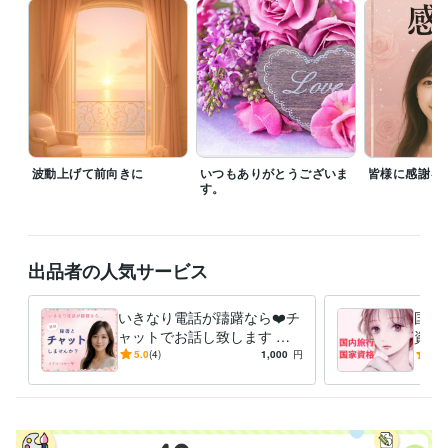
持契約も締結済です✨

✳️その他ご質問等ございましたらお気軽にメッセージにてどうぞ

✴️私自身の経験からお話しすることも可能です。ご要望あればご遠慮な
くどうぞ

誠心誠意、愛と真心込めてココナラにてあ少しでもなたのお力になれた
ら幸いです✨❤️✨

【アプリ通話】

最近、頻難にアプリの通話状況が大変悪く非常に困っております。

急に途切れたりあまりにも聞こえが悪い際は再度かけ直し対応も致しま
波動上げて前向きに
いつもありがとうございま
皆様に感謝を
す。

す。
購入者様にご負担がない様に電話ではなく基本アプリ対応ですのでご安
心ください(^^)

出品者の人気サービス
経験職種
事務・ビジネスサポート / 秘書
経験年数 : 10年
いきなり電話が躊躇なら❤️チ
国内
ライフスタイル・その他 / 講師・インストラクター
ャットでお話し致します 社
資格
ライフスタイル・その他 / 公務員
経験年数 : 2年
長秘書と☪️トークルームでチ
内旅
5.0
(4)
1,000
円
5.0
ライフスタイル・その他 / その他
経験年数 : 20年
ャット15分チャットしましょ
旅行
う
策で
職歴
某一部上場株式会社
2024年1月 ~ 現在
一部上場企業 企業受付
2019年12月 ~ 2023年9月