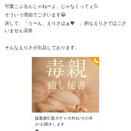
可愛こぶるんじゃねーよ、じゃなくってぇ💦
そういう理由でございます😀
決して、「うーん、えりさはぁ💖 」的なえりさではござ
いません😤笑
そんなえりさが出品しております。
猛毒親☪️親ガチャ大外れ/その辛
さ/お聞きします