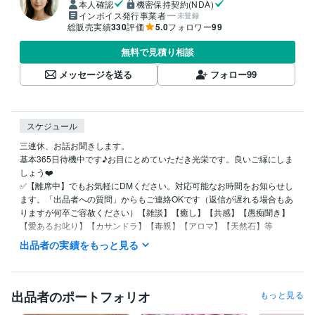
本人確認
機密保持契約(NDA)
インボイス発行事業者
未登録
総販売実績
330
評価
5.0
フォロワー
99
無料で見積り相談
メッセージを送る
フォロー
99
スケジュール
三連休、お話お聞きします。

基本365日待機中です♪お目にとめていただき光栄です。良いご縁にしま
しょう❤️

✅【離席中】でもお気軽にDMください。対応可能なお時間をお知らせし
ます。「出品者への質問」からもご連絡OKです（返信が遅れる場合もあ
りますが何卒ご容赦ください）【雑談】【癒し】【共感】【愚痴聞き】
【愛あるお叱り】【カサンドラ】【毒親】【アロマ】【天然石】等

⭐️標準語・関西弁どちらでもOK！敬語・タメ口、秘書口調のビジネスモ
出品者の実績をもっと見る
ードも対応可。

私のことは「えりさ」など、お好きに呼んでください♪

✳️人は誰でも幸せになるために生まれてきています。私はあなたの味
方！否定ゼロ、全部受け止めます。

出品者のポートフォリオ
もっと見る
秘密厳守（マイナンバー検定2級・ビジネス著作権検定初級取得）秘密保