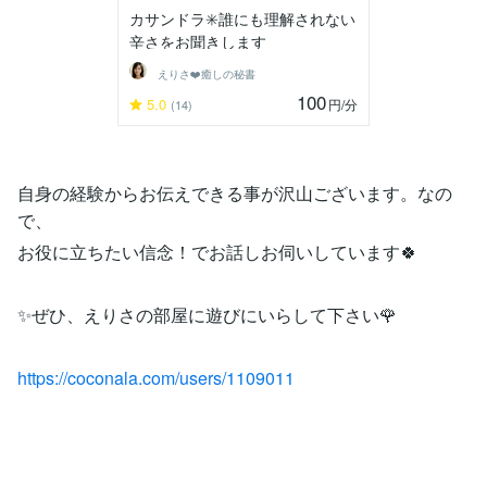
カサンドラ✳️誰にも理解されない
辛さをお聞きします
えりさ❤️癒しの秘書
100
5.0
円
/分
(14)
自身の経験からお伝えできる事が沢山ございます。なの
で、
お役に立ちたい信念！でお話しお伺いしています🍀
✨ぜひ、えりさの部屋に遊びにいらして下さい🌹
https://coconala.com/users/1109011