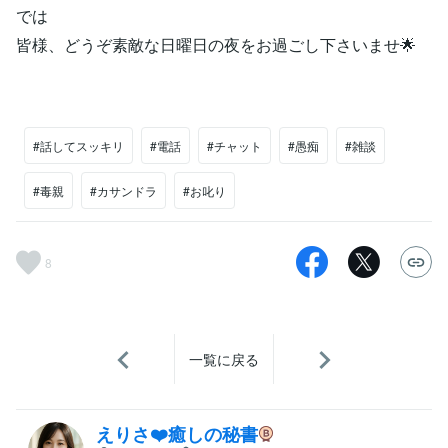
では
皆様、どうぞ素敵な日曜日の夜をお過ごし下さいませ🌟
#話してスッキリ
#電話
#チャット
#愚痴
#雑談
#毒親
#カサンドラ
#お叱り
8
一覧に戻る
えりさ❤️癒しの秘書