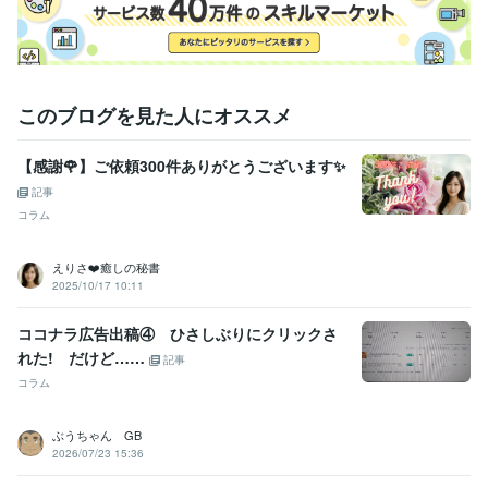
某一部上場企業
2018年3月 ~ 2019年11月
中央省庁
2016年3月 ~ 2018年2月
受賞歴
アロマテラピー講師☪️
着物クィーンコンテスト　出場　☆*:.｡✳️
ココ
このブログを見た人にオススメ
ナラ電話相談出品仲間入りさせて頂きました☆*:.｡ ✴️
ココナラレギュ
ラーランクマークが付きました☆*:.｡.R
ココナラ　プラチナランク！
感謝をブログでお伝え☆*:.｡✨
【感謝🌹】ご依頼300件ありがとうございます✨
記事
資格・検定
コラム
秘書技能検定2級
取得年 : 1998年
損害保険募集人
取得年 : 1999年
アロマテラピー検定1級
取得年 : 2008年
えりさ❤️癒しの秘書
国内旅行業務取扱管理者
取得年 : 2020年
2025/10/17 10:11
実用英語技能検定2級
取得年 : 2020年
ココナラ広告出稿④ ひさしぶりにクリックさ
プログラミング言語・フレームワーク
れた! だけど……
記事
HTML:0年
コラム
ビジネス・クリエイティブツール
PowerPoint:3年
Excel:2年
Keynote:10年
Numbers:10年
Pages:10年
ぶうちゃん GB
2026/07/23 15:36
その他ツール
【ウイット力】どんな話題でも何か返す機知力✨日本一:99年