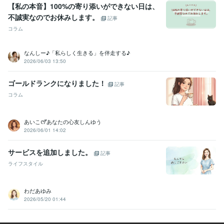
【私の本音】100%の寄り添いができない日は、
【ウイット力】どんな話題もジョークを返せる✨日本一:99年
不誠実なのでお休みします。
記事
【ノリ】リズム聞こえたら踊ってる（バレずもあり）✨:99年
コラム
【おもてなし】清潔感で相手に不快感を与えない✳️:99年
【挨拶瞬発力】誰よりも先にマッハで挨拶✨:99年
【記憶力】一度会ったら御顔を忘れない☪️:99年
なんしー♪「私らしく生きる」を伴走する♪
【記憶力】会話の内容、登場人物キャラ忘れない☪️:99年
2026/06/03 13:50
【日本語バイリンガル】標準語と関西弁、完璧☪️:99年
【関西弁使い分け】大阪弁でも舌巻く方も話せる力☪️:99年
ゴールドランクになりました！
記事
【訛った英語話せる】シングリッシュで会話できる☪️:99年
コラム
得意分野
悩み相談・カウンセリング
傾聴力と雑談、愚痴、女性の友達として
あいこꯁꯧあなたの心友しんゆう
カサンドラ、毒親呪縛から救いたい。
☆HSPエンパス敏感過ぎて毎
2026/06/01 14:02
日が生き辛い
☆関西弁でボケとつっこみ教えます
本音でお話しして
自己肯定感を上げましょう
愛あるお叱り致します。
サービスを追加しました。
記事
話し相手
愚痴聞き
悩み相談
かサンドラ
秘書
関西弁
恋愛
ライフスタイル
hsp
メンタル
毒親
悩み相談・カウンセリング
☆封印解いて話して楽に
話し相手
秘密
愚痴
ロールプレイ
hsp
悩み
トラウマ
わだあゆみ
電話相談
雑談
秘書
2026/05/20 01:44
学歴
最終学歴 香港大学
2001年3月 ~ 2002年3月