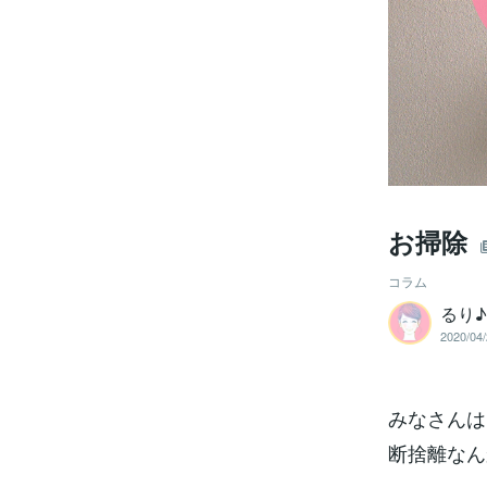
お掃除
コラム
るり♪
2020/04/
みなさんは
断捨離なん