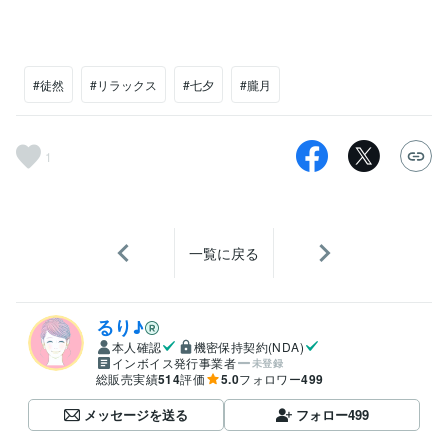
#徒然
#リラックス
#七夕
#朧月
1
一覧に戻る
るり♪
本人確認
機密保持契約(NDA)
インボイス発行事業者
未登録
総販売実績
514
評価
5.0
フォロワー
499
メッセージを送る
フォロー
499