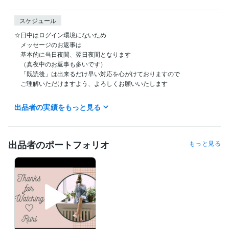
スケジュール
☆日中はログイン環境にないため

　メッセージのお返事は

　基本的に当日夜間、翌日夜間となります

　（真夜中のお返事も多いです）

　「既読後」は出来るだけ早い対応を心がけておりますので

　ご理解いただけますよう、よろしくお願いいたします

　いつもご利用くださる皆さま

出品者の実績をもっと見る
　お声がけくださりありがとうございます！

　これからもよろしくお願いいたします^^
受賞歴
出品者のポートフォリオ
もっと見る
るりのサムネイル講座
〇〇を使用した無料でできるサムネイル講座
〇〇を使用した無料でできるサムネイル講座
WELCOME BABY　〜
ご出産準備について
よろこばれるおもたせ
よろこばれるおもたせ〜
チョコレート編
資格・検定
Tカウンセリング マスタークラス修了
取得年 : 2019年
秘書検定２級
取得年 : 1996年