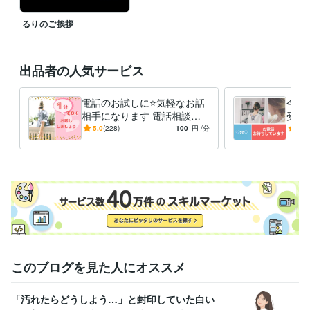
得意分野
悩み相談・カウンセリング
お話し相手
るりのご挨拶
話し相手
ビジネス代行・事務代行
副業＝ココナラ！アドバイスいたします
出品者の人気サービス
電話のお試しに⭐️気軽なお話
今話
相手になります 電話相談っ
受け
てどんな感じ？１分でも大丈
も☆
5.0
(228)
100
円
/分
4.9
夫❤️お話しましょう
このブログを見た人にオススメ
「汚れたらどうしよう…」と封印していた白い