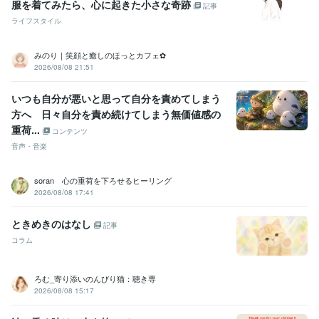
服を着てみたら、心に起きた小さな奇跡
記事
ライフスタイル
みのり｜笑顔と癒しのほっとカフェ✿
2026/08/08 21:51
いつも自分が悪いと思って自分を責めてしまう
方へ 日々自分を責め続けてしまう無価値感の
重荷...
コンテンツ
音声・音楽
soran 心の重荷を下ろせるヒーリング
2026/08/08 17:41
ときめきのはなし
記事
コラム
ろむ_寄り添いのんびり猫：聴き専
2026/08/08 15:17