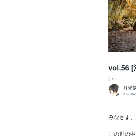
vol.
占い
月光
2023/04/
みなさま、
この世の中