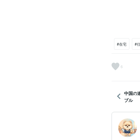
#在宅
#
6
中国の
ブル