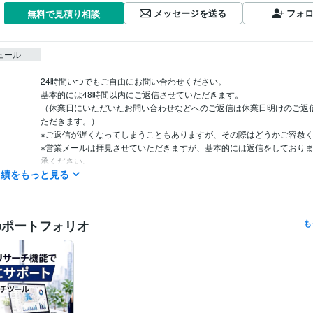
メッセージを送る
フォ
無料で見積り相談
ュール
24時間いつでもご自由にお問い合わせください。

基本的には48時間以内にご返信させていただきます。

（休業日にいただいたお問い合わせなどへのご返信は休業日明けのご返
ただきます。）

※ご返信が遅くなってしまうこともありますが、その際はどうかご容赦く
※営業メールは拝見させていただきますが、基本的には返信をしており
承ください。
実績をもっと見る
Webサービス・制作 / ECサイト運営・ECコンサルタント
経験年数 :
職種
不動産 / 不動産・マンション・ビル管理
経験年数 : 20年
ライフスタイル・その他 / カウンセラー・コーチ
経験年数 : 20年
のポートフォリオ
も
宅地建物取引士
取得年 : 2003年
検定
宅地建物取引士（旧 宅地建物取引主任者）
取得年 : 2001年
HTML:15年
ミング言
ムワーク
ペライチ:2年
JIMDO:3年
Excel:10年
Google スプレッドシート:2年
Wor
クリエイ