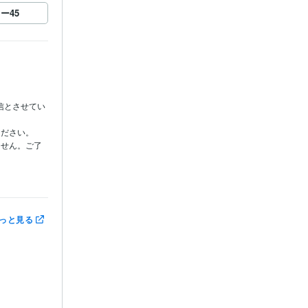
ロー
45
信とさせてい
ださい。

ません。ご了
 25年
っと見る
d:15年