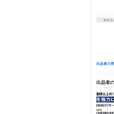
スケジ
出品者の
経験
出品者
資格・
プログラ
語・フレー
ビジネス・