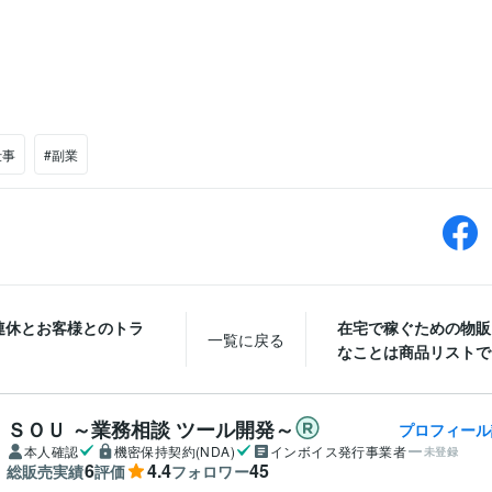
仕事
#副業
連休とお客様とのトラ
在宅で稼ぐための物販
一覧に戻る
なことは商品リストでは
ＳＯＵ ～業務相談 ツール開発～
プロフィール
本人確認
機密保持契約(NDA)
インボイス発行事業者
未登録
6
4.4
45
総販売実績
評価
フォロワー