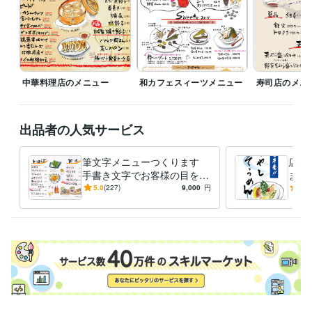
デザイン 筆文字
デザイン制作
ショップカード・名刺
語学力
英語
日常会話レベル
中華料理店のメニュー
和カフェスィーツメニュー
寿司店のメニ
出品者の人気サービス
筆文字メニューつくります
店内
手書き文字でお客様の目を引
ます
くメニューを制作いたしま
のメ
5.0
(227)
9,000
円
5.0
す。