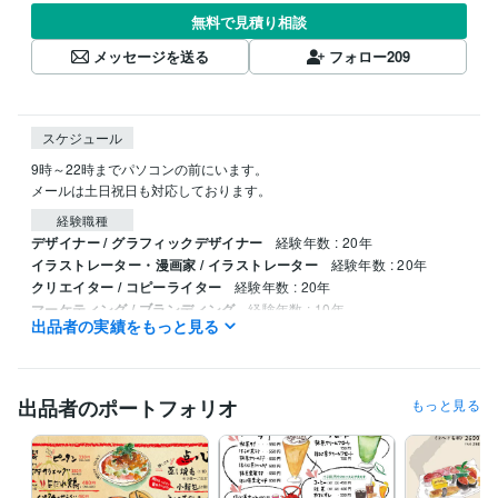
無料で見積り相談
メッセージを送る
フォロー
209
スケジュール
9時～22時までパソコンの前にいます。

メールは土日祝日も対応しております。
経験職種
デザイナー / グラフィックデザイナー
経験年数 : 20年
イラストレーター・漫画家 / イラストレーター
経験年数 : 20年
クリエイター / コピーライター
経験年数 : 20年
マーケティング / ブランディング
経験年数 : 10年
出品者の実績をもっと見る
コンサルタント / 経営コンサルタント
経験年数 : 10年
職歴
マネジメント長山事務所
1997年3月 ~ 現在
出品者のポートフォリオ
もっと見る
得意分野
デザイン制作
筆文字を使ってロゴデザインをします
飲食店のメニュ
ー制作
筆文字デザイン