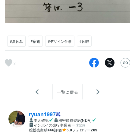
#夏休み
#宿題
#デザイン仕事
#休暇
2
一覧に戻る
ryuan1997
本人確認
機密保持契約(NDA)
インボイス発行事業者
未登録
総販売実績
446
評価
5.0
フォロワー
209