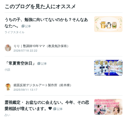
このブログを見た人にオススメ
うちの子、勉強に向いてないのかも？そんなあ
なたへ。
記事
ライフスタイル
りり｜塾講師10年ママ（教員免許保有）
2026/07/18 22:22
「常夏青空休日」
記事
小説
鏡面反射デジタルアート製作所（鈴木穣）
2025/09/11 13:17
霊視鑑定・ お盆なのに会えない。今年、その恋
愛相談が増えています。💖
記事
占い