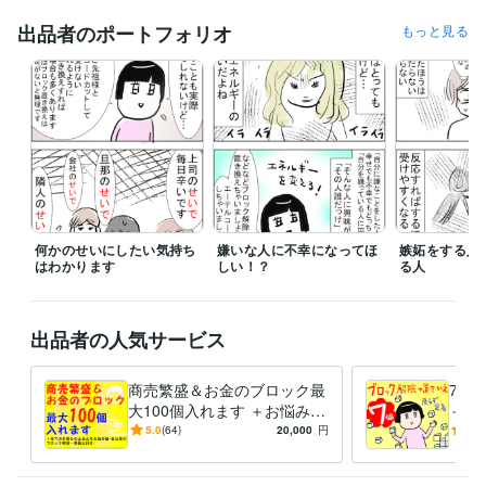
得意分野
出品者のポートフォリオ
もっと見る
占い
ブロック置き換え
縁結び
エーテルコードカット
ヒーリング
人間関係 恋愛 仕事
何かのせいにしたい気持ち
嫌いな人に不幸になってほ
嫉妬をする人
はわかります
しい！？
る人
出品者の人気サービス
商売繁盛＆お金のブロック最
7個
大100個入れます ＋お悩みの
＋置
土台！自分軸、自己愛ブロッ
全・
5.0
(64)
20,000
円
5.0
ク最大20個料金内
解決