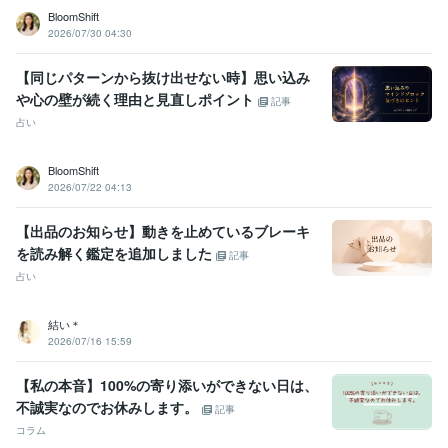
BloomShift
2026/07/30 04:30
【同じパターンから抜け出せない時】思い込み
や心の壁が続く理由と見直しポイント
記事
占い
BloomShift
2026/07/22 04:13
【出品のお知らせ】動きを止めているブレーキ
を読み解く鑑定を追加しました
記事
占い
結い＊
2026/07/16 15:59
【私の本音】100%の寄り添いができない日は、
不誠実なのでお休みします。
記事
コラム