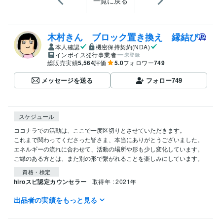
一覧に戻る
木村きん ブロック置き換え 縁結び
本人確認
機密保持契約(NDA)
インボイス発行事業者
未登録
総販売実績
5,564
評価
5.0
フォロワー
749
メッセージを送る
フォロー
749
スケジュール
ココナラでの活動は、ここで一度区切りとさせていただきます。

これまで関わってくださった皆さま、本当にありがとうございました。

エネルギーの流れに合わせて、活動の場所や形も少し変化しています。
ご縁のある方とは、また別の形で繋がれることを楽しみにしています。
資格・検定
hiroスピ認定カウンセラー
取得年 : 2021年
出品者の実績をもっと見る
ビジネス・クリエイティブツール
CLIP STUDIO PAINT:5年