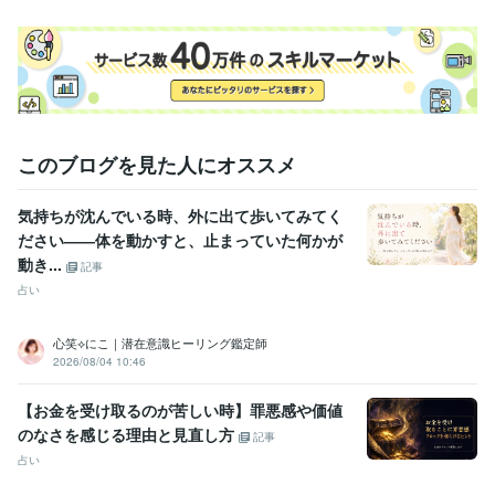
このブログを見た人にオススメ
気持ちが沈んでいる時、外に出て歩いてみてく
ださい――体を動かすと、止まっていた何かが
動き...
記事
占い
心笑⟡にこ｜潜在意識ヒーリング鑑定師
2026/08/04 10:46
【お金を受け取るのが苦しい時】罪悪感や価値
のなさを感じる理由と見直し方
記事
占い