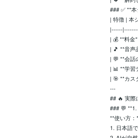
### ✅ 
| 特徴 | 
|------|-------
| 💰 **料金
| 🎵 **
| 💬 **
| 📊 **
| 🎯 **
---
## 🔥 
### 💬 
**使い方：*
1. 日本語
2. AIが