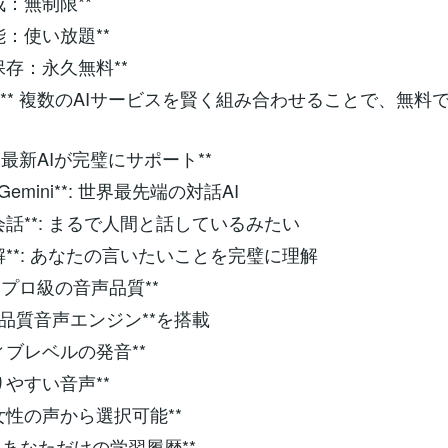
生成：無制限**
機能：使い放題**
タ保存：永久無料**
秘密：** 複数のAIサービスを賢く組み合わせることで、無料
**2. 最新AIが完璧にサポート**
le Gemini**: 世界最先端の対話AI
な会話**: まるで人間と話しているみたい
理解**: あなたの言いたいことを完璧に理解
*3. プロ級の音声品質**
の高品質音声エンジン**を搭載
ティブレベルの発音**
取りやすい音声**
・女性の声から選択可能**
**4. あなただけの学習履歴**