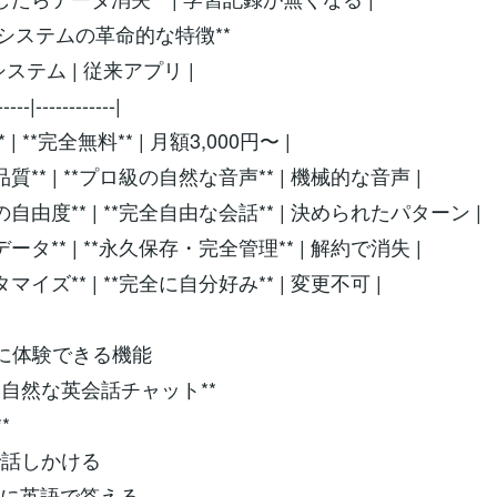
**本システムの革命的な特徴**
本システム | 従来アプリ |
-----|------------|
** | **完全無料** | 月額3,000円〜 |
音声品質** | **プロ級の自然な音声** | 機械的な音声 |
会話の自由度** | **完全自由な会話** | 決められたパターン |
学習データ** | **永久保存・完全管理** | 解約で消失 |
カスタマイズ** | **完全に自分好み** | 変更不可 |
実際に体験できる機能
**1. 自然な英会話チャット**
*
で話しかける
自然に英語で答える