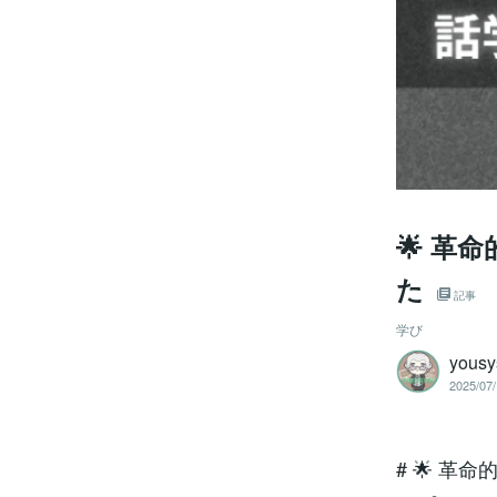
🌟 革
た
記事
学び
yousy
2025/07/
# 🌟 