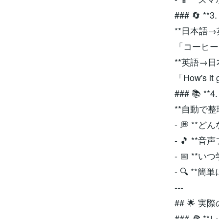
### 🔄 *
**日本語→
「コーヒーを注文
**英語→日
「How's
### 📚 
**自動で整
- 💭 *
- 🎵 **
- 📅 **
- 🔍 **
---
## 🌟 実
### 🍕