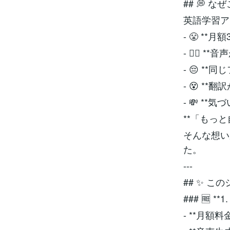
## 💭 
英語学習ア
- 😤 *
- 😮‍💨
- 😔 *
- 😵 *
- 💸 *
**「もっ
そんな想い
た。
---
## ✨ 
### 🆓 
- **月額料