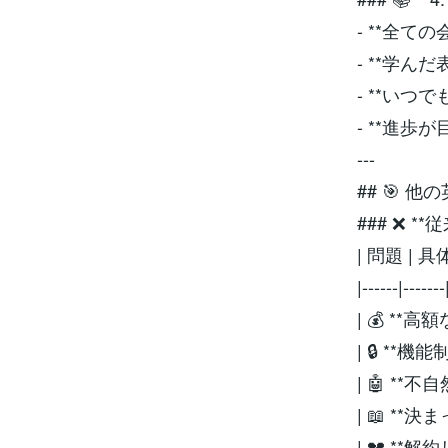
- **全て
- **学ん
- **いつ
- **進歩
---
## 🎯 
### ❌ 
| 問題 | 具
|------|-------
| 💰 **高
| 🔒 **
| 🤖 *
| 📖 *
| 💔 **