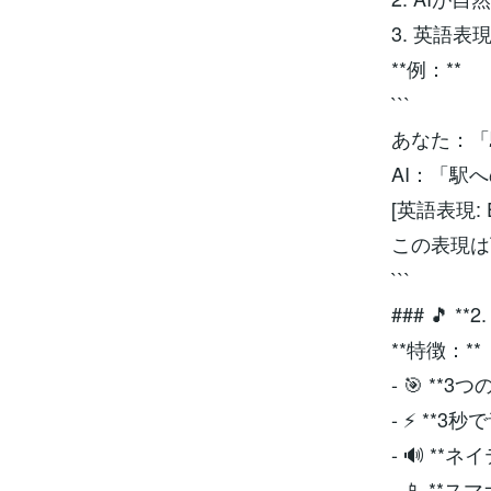
3. 英語
**例：**
```
あなた：「
AI：「駅
[英語表現: Exc
この表現は
```
### 🎵 
**特徴：**
- 🎯 *
- ⚡ **3
- 🔊 *
- 📱 **