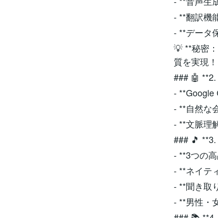
- **音声
- **翻訳
- **デー
💡 **
質を実現！
### 🤖 
- **Goog
- **自然
- **文脈
### 🎵 *
- **3つ
- **ネイ
- **聞き
- **男性
### 📚 