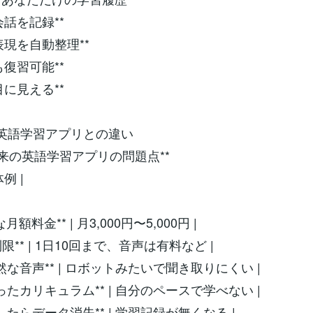
の会話を記録**
だ表現を自動整理**
でも復習可能**
が目に見える**
他の英語学習アプリとの違い
**従来の英語学習アプリの問題点**
体例 |
|
額な月額料金** | 月3,000円〜5,000円 |
機能制限** | 1日10回まで、音声は有料など |
*不自然な音声** | ロボットみたいで聞き取りにくい |
*決まったカリキュラム** | 自分のペースで学べない |
解約したらデータ消失** | 学習記録が無くなる |