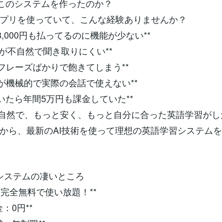
なぜこのシステムを作ったのか？
プリを使っていて、こんな経験ありませんか？
*月額3,000円も払ってるのに機能が少ない**
 **音声が不自然で聞き取りにくい**
*同じフレーズばかりで飽きてしまう**
*翻訳が機械的で実際の会話で使えない**
*気づいたら年間5万円も課金していた**
と自然で、もっと安く、もっと自分に合った英語学習がした
から、最新のAI技術を使って理想の英語学習システム
このシステムの凄いところ
**1. 完全無料で使い放題！**
金：0円**