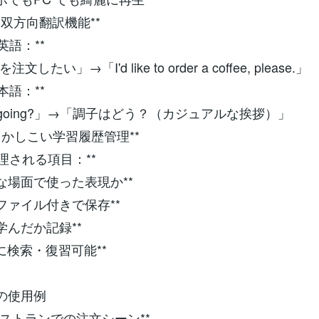
*3. 双方向翻訳機能**
英語：**
したい」→「I'd like to order a coffee, please.」
本語：**
 it going?」→「調子はどう？（カジュアルな挨拶）」
**4. かしこい学習履歴管理**
理される項目：**
*どんな場面で使った表現か**
音声ファイル付きで保存**
いつ学んだか記録**
簡単に検索・復習可能**
際の使用例
 **レストランでの注文シーン**