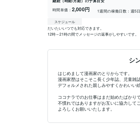
継続（時給/月給）の予算目安
2,000円
時間単価：
1週間の稼働日数：
週5
スケジュール
だいたいいつでも対応できます。

12時～21時の間でメッセージの返事がしやすいです。
シ
はじめまして漫画家のとりからです。

漫画家歴はそこそこ長く少年誌、児童雑誌
デフォルメされた親しみやすくかわいい絵
ココナラでのお仕事はまだ始めたばかりで
不慣れではありますがお互いに協力してご
よろしくお願いいたします。