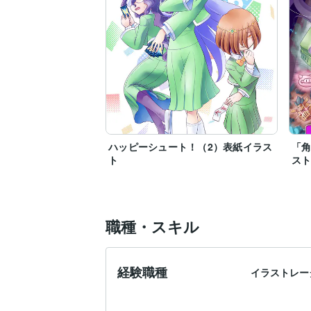
ハッピーシュート！（2）表紙イラス
「角
ト
ス
職種・スキル
経験職種
イラストレー