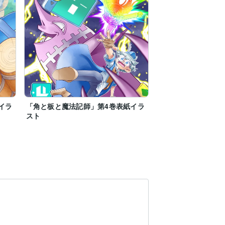
イラ
「角と板と魔法記師」第4巻表紙イラ
スト