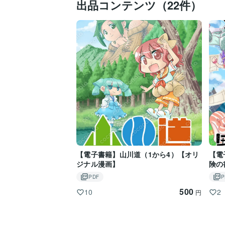
出品コンテンツ（22件）
【電子書籍】山川道（1から4）【オリ
【電
ジナル漫画】
険の
PDF
P
500
10
2
円