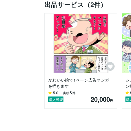
出品サービス（2件）
かわいい絵で1ページ広告マンガ
シ
を描きます
ン
8
5.0
実績
件
20,000
購入可能
購
円