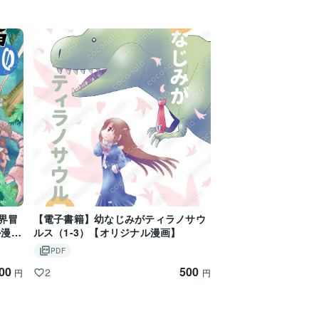
界冒
【電子書籍】幼なじみがティラノサウ
ル漫
ルス（1-3）【オリジナル漫画】
PDF
00
500
2
円
円