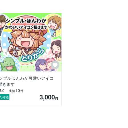
ンプルほんわか可愛いアイコ
描きます
10
5.0
実績
件
3,000
入可能
円