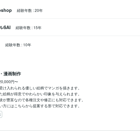
oshop
経験年数
:
20年
SAI
経験年数
:
15年
o
経験年数
:
10年
・漫画制作
20,000円〜
受け入れられる優しい絵柄でマンガを描きます。

た絵柄が得意でやわらかい印象を与えられます。

験が豊富なので各種注文や修正にも対応できます。

い方にはこちらから提案する形で対応できます。
伝