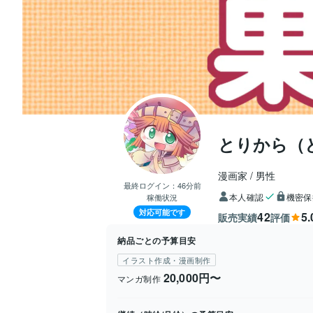
とりから（
漫画家
男性
最終ログイン：
46分前
本人確認
機密保
稼働状況
対応可能です
42
5.
販売実績
評価
納品ごとの予算目安
イラスト作成・漫画制作
20,000円〜
マンガ制作