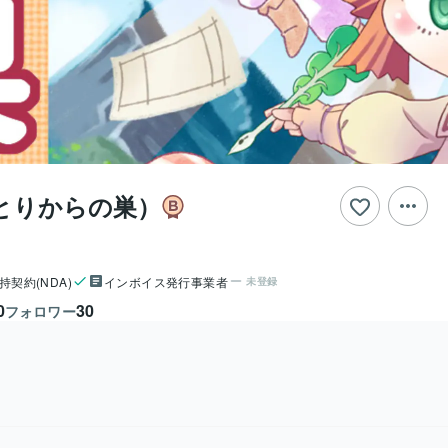
とりからの巣）
持契約(NDA)
インボイス発行事業者
未登録
0
30
フォロワー