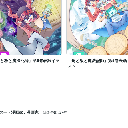
と板と魔法記師」第6巻表紙イラ
「角と板と魔法記師」第5巻表紙
ト
スト
ター・漫画家
/
漫画家
経験年数
:
27年