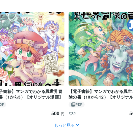
子書籍】マンガでわかる異世界冒
【電子書籍】マンガでわかる異世
書（1から3）【オリジナル漫画】
険の書（10から12）【オリジナ
画】
DF
PDF
500
5
2
円
もっと見る