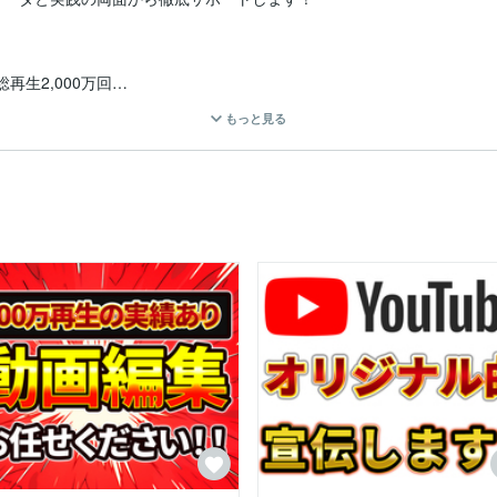
生2,000万回

／総再生56万回

もっと見る
録者2.0万人／総再生670万回

生2,100万回

再生710万回

再生300万回

して、

方を体系化しています。

エンタメ／整体／Vtuber など

プの実績 があります。

導線」を作ることです。
