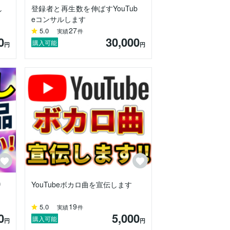
し
登録者と再生数を伸ばすYouTub
eコンサルします
27
5.0
実績
件
0
30,000
購入可能
円
円
り
YouTubeボカロ曲を宣伝します
19
5.0
実績
件
0
5,000
購入可能
円
円