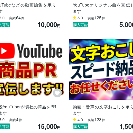
とスピード感を大切にしています。

ouTubeなどの動画編集を承り
YouTubeオリジナル曲を宣伝
す
ます
64
125
5.0
5.0
実績
件
実績
件
10,000
5,00
入可能
購入可能
円
役YouTuberが貴社の商品をPR
動画・音声の文字おこしを承
ます
ます
4
128
5.0
4.9
実績
件
実績
件
15,000
1,50
入可能
購入可能
円