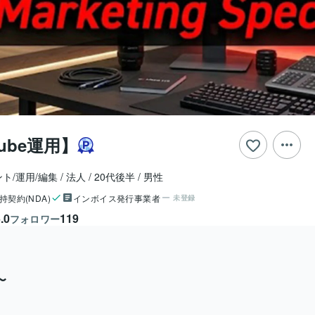
ube運用】
ント/運用/編集
法人
20代後半
男性
持契約(NDA)
インボイス発行事業者
未登録
.0
119
フォロワー
〜