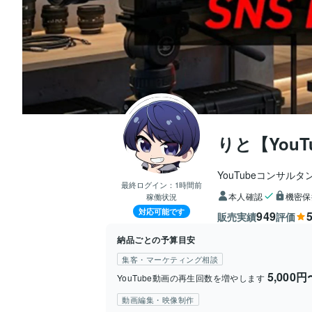
りと【YouT
YouTubeコンサルタ
最終ログイン：
1時間前
本人確認
機密保
稼働状況
対応可能です
949
5
販売実績
評価
納品ごとの予算目安
集客・マーケティング相談
5,000円
YouTube動画の再生回数を増やします
動画編集・映像制作