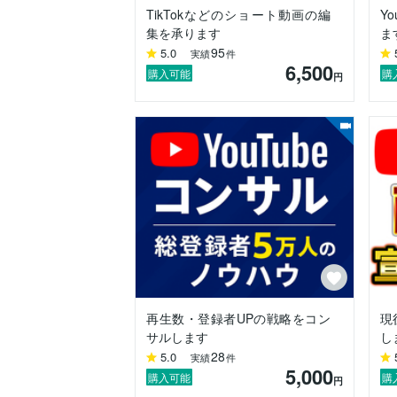
“頼んでよかった”と思ってもらえる丁寧さ
TikTokなどのショート動画の編
Y
質問・相談だけでも大歓迎です！

集を承ります
ま
お気軽にメッセージでご連絡ください。
95
5.0
実績
件
6,500
購入可能
購
円
再生数・登録者UPの戦略をコン
現
サルします
し
28
5.0
実績
件
5,000
購入可能
購
円