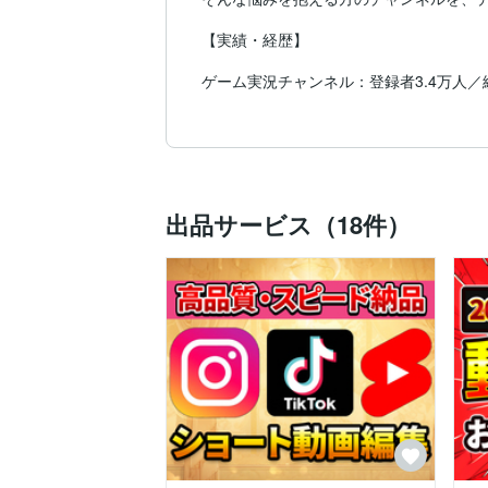
【実績・経歴】

ゲーム実況チャンネル：登録者3.4万人／総再
ゆっくり解説チャンネル：登録者1,000人
エンタメグループチャンネル（休止中）：登
切り抜きチャンネル①：登録者1.0万人／総再
切り抜きチャンネル②：登録者5,000人／総
切り抜きチャンネル③：登録者1,000人／総
出品サービス（18件）
累計再生数は5,000万回以上。

アルゴリズムの変化やトレンドの分析を通
“バズる構成”と“継続的に伸びる戦略”の両
【得意分野】

ビジネス／ゆっくり／ゲーム実況／切り抜き／
多ジャンルで チャンネル登録・再生数アッ
本質はどのジャンルでも同じ——「伸びる
【ポリシー】

ココナラでご依頼いただいた方には、
