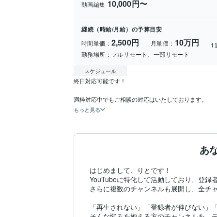
10,000円〜
動画編集
継続（時給/月給）の予算目安
2,500円
10万円
時間単価：
月単価：
1
勤務場所：
フルリモート、一部リモート
スケジュール
終日対応可能です！

もっと見る
あ
はじめまして、りとです！

YouTubeに特化して活動しており、登録
さらに複数のチャンネルも展開し、全チャ
「再生されない」「登録者が伸びない」「
そんな悩みを抱える方のチャンネルを、デ