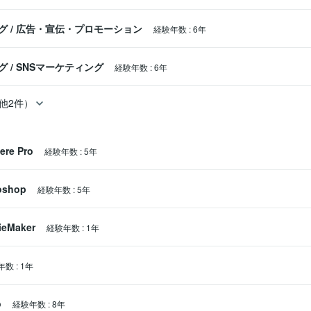
グ
/
広告・宣伝・プロモーション
経験年数
:
6年
グ
/
SNSマーケティング
経験年数
:
6年
他2件）
ere Pro
経験年数
:
5年
oshop
経験年数
:
5年
eMaker
経験年数
:
1年
年数
:
1年
o
経験年数
:
8年