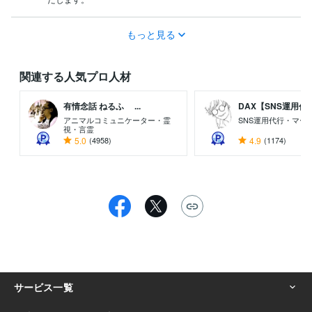
もっと見る
関連する人気プロ人材
有情念話 ねるふ ...
DAX【SNS運用代..
アニマルコミュニケーター・霊
SNS運用代行・マー
視・言霊
5.0
(4958)
4.9
(1174)