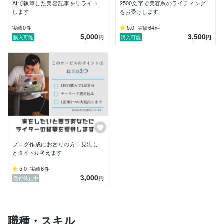
・美容師になるための方法　など

AIで執筆した美容記事をリライト
2500文字で美容系のライティング
します
をお受けします
もちろんどんな内容でも精一杯お仕事をさせていただき
ますので、ご相談お待ちしています！ちなみに現在主に
0
5.0
64
実績
件
実績
件
5,000
3,500
書いている内容は、以下のジャンルが多いです。

円
円
購入可能
購入可能
・光回線などの通信系ライティング

・美容師の経験を活かした薄毛や髪型などの記事

・健康系のちょっとした専門記事

・筋トレなどのダイエットサイト　など
ブログ作成にお困りの方！見出し
とタイトル考えます
5.0
6
実績
件
3,000
円
受付休止中
職種・スキル