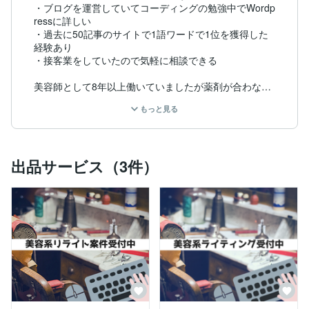
・ブログを運営していてコーディングの勉強中でWordp
ressに詳しい

・過去に50記事のサイトで1語ワードで1位を獲得した
経験あり

・接客業をしていたので気軽に相談できる

美容師として8年以上働いていましたが薬剤が合わなく
なったことで、現在はwebライターをして仕事をいただ
もっと見る
きつつ事務や経理をしています。

そもそもwebライターになるキッカケは、空いた時間で
インターネットを使って、少しでもお店に貢献できるよ
出品サービス（3件）
うにブログを作ったりして集客をしていたから。

そんな経験があったのでwebライターのお仕事が向いて
いるのか、楽しくお仕事をやらせていただいています。

ですので美容師の経験を活かしたライティングは得意で
す。うまく利用してみてはいかがでしょうか？以下が具
体的な執筆例です。

・髪の悩みや薄毛の悩み

・美容室デビューする人のための記事作成
