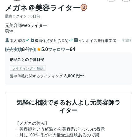
メガネ＠美容ライター
最終ログイン：
6日前
元美容師webライター
男性
本人確認
機密保持契約(NDA)
インボイス発行事業者
未登録
84
5.0
64
販売実績
評価
フォロワー
納品ごとの予算目安
ライティング・翻訳
3,000円〜
髪や薄毛に関するライティング
気軽に相談できるお人よし元美容師ラ
イター
【メガネの強み】

・美容師という経験から美容系ジャンルは得意

・月に100件ほどの大量受注経験あるので楽
