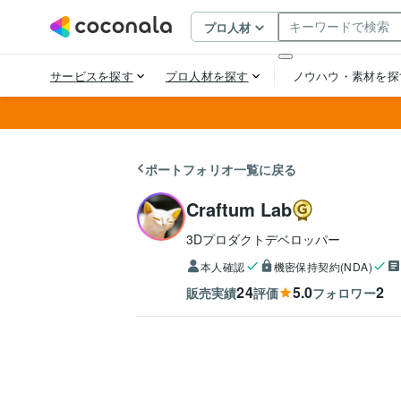
ポートフォリオ一覧に戻る
Craftum Lab
3Dプロダクトデベロッパー
本人確認
機密保持契約(NDA)
24
5.0
2
販売実績
評価
フォロワー