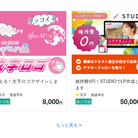
える！文字ロゴデザインしま
維持費0円！STUDIOでLP作成
ます
5
4
5.0
5.0
実績
件
実績
件
8,000
50,00
入可能
購入可能
円
もっと見る