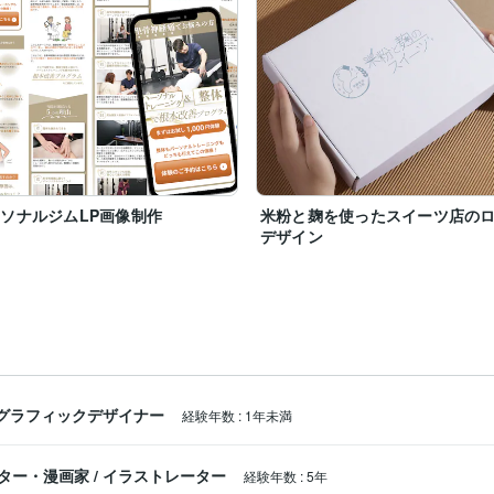
ソナルジムLP画像制作
米粉と麹を使ったスイーツ店の
デザイン
グラフィックデザイナー
経験年数
:
1年未満
ター・漫画家
/
イラストレーター
経験年数
:
5年