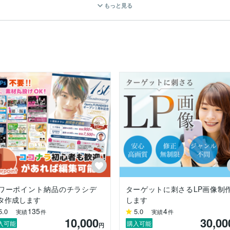
もっと見る
ト作成したいと思います！

すが空いた時間で作成しているため土日や祝日も対応なときあり！

もありますが、常にスピードを意識して作成しております！

く、出来るだけ速い制作に務めていますが、タイミングによってはお急ぎ
ワーポイント納品のチラシデ
ターゲットに刺さるLP画像制
、お困りごとがあればトークルームがクローズしたあとでもメッセージで
タ作成します
します
135
4
5.0
5.0
実績
件
実績
件
10,000
30,00
入可能
購入可能
円