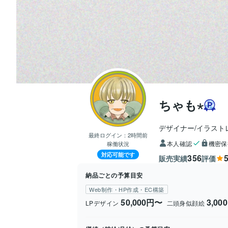
ちゃも⋆
デザイナー/イラスト
最終ログイン：
2時間前
本人確認
機密保
稼働状況
対応可能です
356
5
販売実績
評価
納品ごとの予算目安
Web制作・HP作成・EC構築
50,000円〜
3,00
LPデザイン
二頭身似顔絵