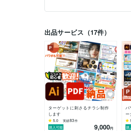
【使用可能ソフト】

・illustrator

・Photoshop

・Fresco

出品サービス（17件）
・XD

・Figma

・STUDIO

・Powerpoint

・Canva

一緒にワクワクしながらデザインやイラス
子どもも幼いため、夕方〜夜は返信遅めで
ご依頼状況によってはお時間いただくこと
■納期について

10件近く並行して作製していることが多
■アフターフォロー

ターゲットに刺さるチラシ制作
パ
パワーポイントを使用した修正方法など
します
ー
致しかねます。
83
5.0
実績
件
9,000
購入可能
購
円