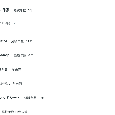
/
作家
経験年数
:
5年
他1件）
rator
経験年数
:
11年
oshop
経験年数
:
4年
験年数
:
1年未満
験年数
:
1年未満
スプレッドシート
経験年数
:
1年
経験年数
:
1年未満