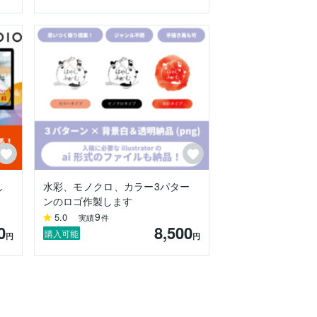
し
水彩、モノクロ、カラー3パター
ンのロゴ作製します
9
5.0
実績
件
0
8,500
購入可能
円
円