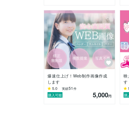
爆速仕上げ！Web制作画像作成
映
します
す
51
5.0
実績
件
5,000
購入可能
購
円