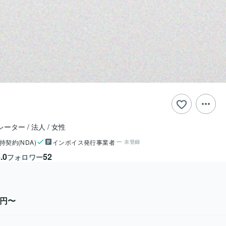
レーター
法人
女性
持契約(NDA)
インボイス発行事業者
未登録
.0
52
フォロワー
0円〜