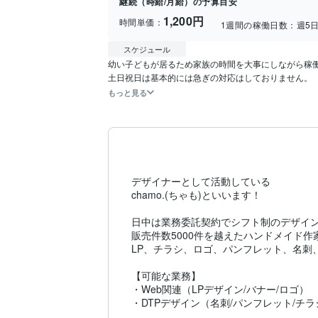
継続（時給/月給）の予算目安
1,200円
時間単価：
1週間の稼働日数：
週5
スケジュール
幼い子どもが居るため家族の時間を大事にしながら稼働
もっと見る
デザイナーとして活動している

chamo.(ちゃも)といいます！

日中は業務委託契約でシフト制のデザイン
販売件数5000件を越えたハンドメイド
LP、チラシ、ロゴ、パンフレット、名刺
【可能な業務】

・Web関連（LPデザイン/バナー/ロゴ）

・DTPデザイン（名刺/パンフレット/チラ
・イラスト制作（水彩線画/似顔絵/壁面飾り