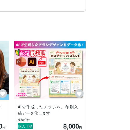
をお断りする場合がございます。

作
AIで作成したチラシを、印刷入
対応させていただきます！※大幅な変更は
稿データ化します
0
実績
件
0
8,000
購入可能
円
円