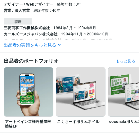
デザイナー / Webデザイナー
経験年数 : 3年
営業 / 法人営業
経験年数 : 40年
職歴
三菱商事工作機械株式会社
1984年3月 ~ 1994年9月
カールズースジャパン株式会社
1994年11月 ~ 2000年10月
ケーエルエーテンコール株式会社
2000年10月 ~ 2003年10月
出品者の実績をもっと見る
ズースマイクロテック株式会社
2003年11月 ~ 2005年12月
アユミ工業株式会社
2006年9月 ~ 2016年2月
関東工鈑株式会社
2017年3月 ~ 2024年9月
出品者のポートフォリオ
もっと見る
プログラミング言語・フレームワーク
CSS:3年
HTML:3年
JavaScript:3年
Python:5年
Django:3年
Node.js:3年
ビジネス・クリエイティブツール
Excel:35年
Google スプレッドシート:10年
Google スライド:10年
Google ドキュメント:10年
PowerPoint:30年
Word:35年
Adobe Photoshop:4年
AviUtl:10年
Blender:3年
Jw_cad:6年
WordPress:3年
弥生会計:1年
ChatGPT:2年
Adobe Premiere Pro:1年
Adobe Illustrator:1年
Canva:2年
Figma:2年
OBS Studio:1年
アートペインズ様外壁屋根
こくちーず用サムネイル
coconala用サ
塗装LP
得意分野
Web制作・HP作成・EC構築
バナー、ヘッダー、サムネイル制作