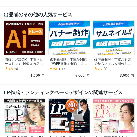
Web制作・HP作成・EC構築
WordPress
出品者のその他の人気サービス
学歴
愛知工業大学
1978年3月 ~ 1983年2月
語学力
英語
ビジネスレベル
気軽に相談OK！丁寧トレ
修正無制限！丁寧な対応
修正無制限！丁寧な対応
ースします 居酒屋の店主
でWEB画像を制作します
でサムネイルを制作しま
のように親身に、迅速・
丸投げOK！広告用バナー
す 丸投げOK！SNSのサム
5.0
(5)
5.0
(11)
5.0
(7)
丁寧に対応します
画像作ります
ネイル画像作ります
1,000
5,000
3,000
円
円
円
LP作成・ランディングページデザインの関連サービス