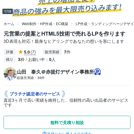
1/10
ホーム
Web制作・HP作成・EC構築
LP作成・ランディングページデザ
元営業の提案とHTML5技術で売れるLPを作ります
3D表現も対応！親身なヒアリングであなたの想いを形にします
5.0
(7)
7
件
評価
販売実績
3
枠 / お願い中：
0
人
残り
山田 泰久＠赤提灯デザイン事務所
総販売実績：
36件
プラチナ認定者の
サービス
直近3ヶ月で高い実績を維持した、信頼性の高い出品者のサービス
です
無料で見積り相談
見積りから購入までの流れ