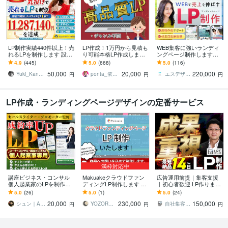
LP制作実績440件以上！売
LP作成！1万円から見積も
WEB集客に強いランディ
れるLPを制作します 設
り可能本格LP作成します
ングページ制作します
計、構成からライティン
元広告代理店勤務、現ア
【公式PRO認定済】広告
4.9
(445)
5.0
(668)
5.0
(116)
グ、デザインまで全て丸
フィリエイターがLP作成
成果を最大化するLPを制
50,000
20,000
220,000
投げ対応可能！
★サンプルあり
作します
Yuki_Kanamaru
ponta_依頼多数のため返信遅れます
エスデザインマーケティング
円
円
円
LP作成・ランディングページデザインの定番サービス
満枠対応中
講座ビジネス・コンサル
Makuakeクラウドファン
広告運用前提｜集客支援
個人起業家のLPを制作し
ディングLP制作します 商
｜初心者歓迎 LP作ります
ます コーチ・コンサル・
品の魅力とユーモアが詰
初めてでも安心。公開ま
5.0
(26)
5.0
(1)
5.0
(24)
個人起業家向け｜原稿ゼ
まったページを作成！制
で一貫サポート！導線設
20,000
230,000
150,000
ロから公開まで丸投げ
作実績48件
計
シュン｜AI×Web集客のプロ
YOZORA DESIGN STUDIO
自社集客も行う実務家のLP制作｜LPC
円
円
円