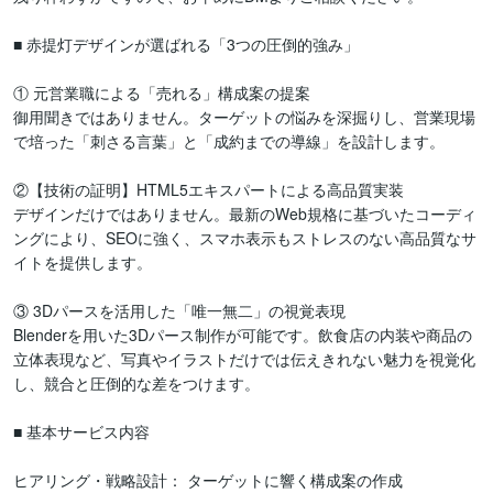
■ 赤提灯デザインが選ばれる「3つの圧倒的強み」

① 元営業職による「売れる」構成案の提案

御用聞きではありません。ターゲットの悩みを深掘りし、営業現場
で培った「刺さる言葉」と「成約までの導線」を設計します。

②【技術の証明】HTML5エキスパートによる高品質実装

デザインだけではありません。最新のWeb規格に基づいたコーディ
ングにより、SEOに強く、スマホ表示もストレスのない高品質なサ
イトを提供します。

③ 3Dパースを活用した「唯一無二」の視覚表現

Blenderを用いた3Dパース制作が可能です。飲食店の内装や商品の
立体表現など、写真やイラストだけでは伝えきれない魅力を視覚化
し、競合と圧倒的な差をつけます。

■ 基本サービス内容

ヒアリング・戦略設計： ターゲットに響く構成案の作成
