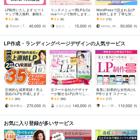
LP制作いたします ヒート
リッチメニュー用LPをCa
WordPressで読まれるLP
マップ導入無料、解析3ヶ
nvaページで制作します LI
を制作します 丁寧な対応
月無料です
NE登録後に人柄・想い・
で目的達成まで安心して
5.0
(9)
5.0
(6)
5.0
(15)
サービス内容が伝わるミ
お任せください！
40,000
15,000
50,000
ニLP
Kozue｜ToaT Design
なかた さやか
kanau_design
円
円
円
LP作成・ランディングページデザインの人気サービス
圧倒的な成果実績！売上
元マーケ会社のデザイナ
集客に効果的な女性向けL
直結のLPを作成します Go
ーが魅せるLPお作りしま
P作ります スクール・養
ogle・Meta広告で成果！
す マーケティング視点で
成講座系などのLPデザイ
5.0
(90)
5.0
(98)
5.0
(17)
原稿ゼロから丸投げOK
反応を高めるLPを設計！
ン実績多数！
270,000
140,000
110,000
橋本務セールスデザインオフィス合同会社
とみたみほ
まい｜WEBデザイナー・イラストレーター
円
円
円
お気に入り登録が多いサービス