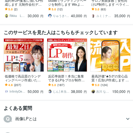
成約率UP!集客に強いLP作
Studioでランディングペー
サロン実績多数｜女性向
成します 元制作会社デザ
ジを制作します Wixより
けLP制作します ペライ
イナーが女性に響くLPで
もオシャレでWordPress
チ・Wix対応｜構成サポー
5.0
(2)
5.0
(12)
5.0
(63)
売上をサポートします
よりも更新が簡単！
トあり
30,000
40,000
35,000
Rikka LPデザイナー
りゅうきｰStudio Designer
ユミ｜ナチュラルデザインのWEB制作
円
円
円
このサービスを見た人はこちらもチェックしています
低価格で高品質のランデ
反応率抜群！本当に集客
最高評価"★5.0"の安心品
ィングページ作成いたし
できるLPをプロが制作し
質！広告LP作成します セ
ます ココナラ実績100件
ます ★無料個別相談OK！
ットで"広告動画"が50%O
4.9
(207)
5.0
(187)
5.0
(124)
以上の実績ありハイクオ
★ 集客に超おすすめのラ
FF！LP単品の制作も大歓
50,000
38,000
150,000
リティLP制作
ンディングページ
迎！
InfinityDesign1127
じん│本当に集客力抜群のLP・HP制作
吉川 なおき
円
円
円
よくある質問
画像LPとは