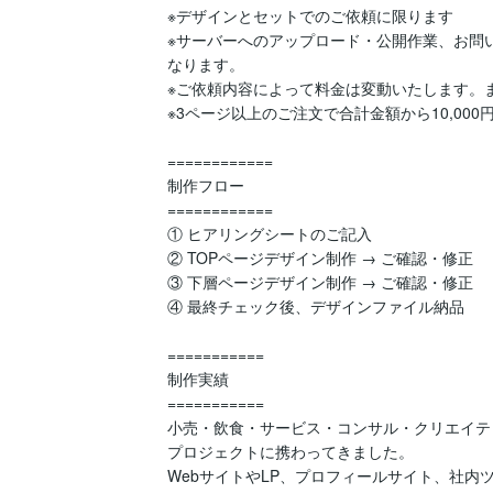
※デザインとセットでのご依頼に限ります

※サーバーへのアップロード・公開作業、お問い合
なります。

※ご依頼内容によって料金は変動いたします。ま
※3ページ以上のご注文で合計金額から10,000円
============

制作フロー

============

① ヒアリングシートのご記入

② TOPページデザイン制作 → ご確認・修正

③ 下層ページデザイン制作 → ご確認・修正

④ 最終チェック後、デザインファイル納品

===========

制作実績

===========

小売・飲食・サービス・コンサル・クリエイテ
プロジェクトに携わってきました。

WebサイトやLP、プロフィールサイト、社内