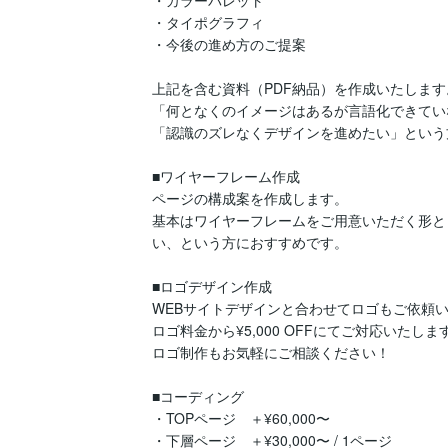
・タイポグラフィ

・今後の進め方のご提案

上記を含む資料（PDF納品）を作成いたします。
「何となくのイメージはあるが言語化できていな
「認識のズレなくデザインを進めたい」という
■ワイヤーフレーム作成

ページの構成案を作成します。

基本はワイヤーフレームをご用意いただく形と
い、という方におすすめです。

■ロゴデザイン作成

WEBサイトデザインと合わせてロゴもご依頼い
ロゴ料金から¥5,000 OFFにてご対応いたします
ロゴ制作もお気軽にご相談ください！

■コーディング

・TOPページ　＋¥60,000〜

・下層ページ　＋¥30,000〜 / 1ページ
