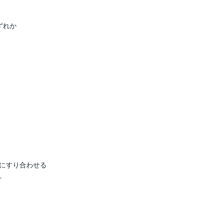
ずれか

にすり合わせる


