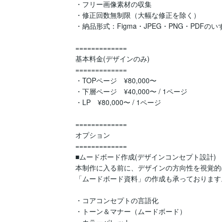
・フリー画像素材の収集

・修正回数無制限（大幅な修正を除く）

・納品形式：Figma・JPEG・PNG・PDFのい
=============

基本料金(デザインのみ)

=============

・TOPページ　¥80,000〜

・下層ページ　¥40,000〜 / 1ページ

・LP　¥80,000〜 / 1ページ

=============

オプション

=============

■ムードボード作成(デザインコンセプト設計)

本制作に入る前に、デザインの方向性を視覚的
「ムードボード資料」の作成も承っております。
・コアコンセプトの言語化

・トーン＆マナー（ムードボード）

・カラーパレット
