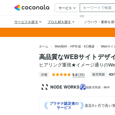
ホーム
Web制作・HP作成・EC構築
Webサイ
高品質なWEBサイトデザ
ヒアリング重視★イメージ通りのWe
43
5.0
(35)
販売実績
評価
NODE WORKS
総販売実績：
86件
プラチナ認定者の
直近3ヶ月で高い
サービス