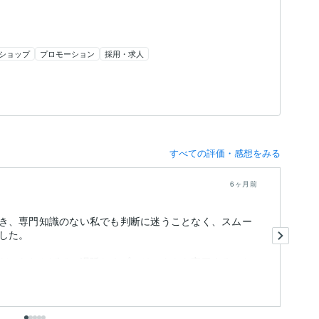
ショップ
プロモーション
採用・求人
すべての評価・感想をみる
6ヶ月前
き、専門知識のない私でも判断に迷うことなく、スムー
完
した。
依
統
だいたおかげで、遅延なくプロジェクトを完了すること
そ
も
出