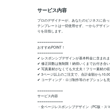
サービス内容
プロのデザイナーが、あなたのビジネスに合っ
テンプレートは一切使用せず、一からデザイン
りを目指します。

=============

おすすめPOINT！

=============

✔︎ レスポンシブデザインが基本料金に含まれ
✔︎ 修正回数は無制限！納得いくまでお付き合い
✔︎ 写真素材がなくても大丈夫！フリー素材の収
✔︎ 3ページ以上のご注文で、合計金額から10,00
✔︎ コーディング・ロゴ制作等のオプションも
=============

サービス内容

=============

・全ページレスポンシブデザイン（PC版・スマ