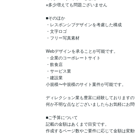
※多少増えても問題ございません

■そのほか

・レスポンシブデザインを考慮した構成

・文字ロゴ

・フリー写真素材

Webデザインを承ることが可能です。

・企業のコーポレートサイト

・飲食店

・サービス業

・建設業

小規模〜中規模のサイト案件が可能です。

ディレクション業も豊富に経験しておりますので
何か不明な点などございましたらお気軽にお問
■ご予算について

記載の金額はあくまで目安です。

作成するページ数やご要件に応じて金額は変動