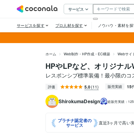
ホーム
Web制作・HP作成・EC構築
Webサイ
HPやLPなど、オリジナル
レスポンシブ標準装備！最小限のコス
15
5.0
(11)
販売実績
評価
ShirokumaDesign
総販売実績：
12
プラチナ認定者の
直近3ヶ月で高い
サービス