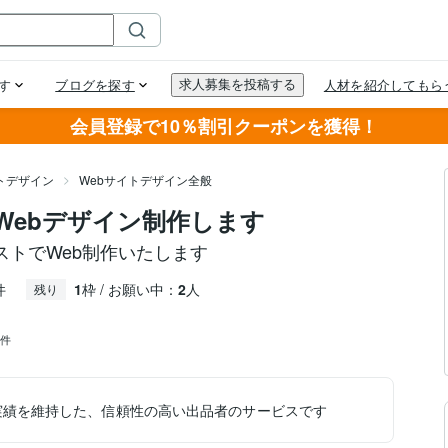
会員登録で10％割引クーポンを獲得！
トデザイン
Webサイトデザイン全般
Webデザイン制作します
トでWeb制作いたします
件
1
枠 / お願い中：
2
人
残り
5件
実績を維持した、信頼性の高い出品者のサービスです