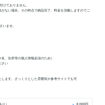
付けておりません。

信がない場合、その時点で納品完了、料金を頂戴しますのでご
さいませ。

本名、住所等の個人情報必須のため）

さい

たします。ざっくりとした雰囲気や参考サイトでも可
＋
8,000円
あり）