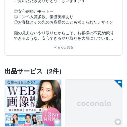
ご覧いただきありがとうございます(^^)

◎安心信頼がモットー

◎コンペ入賞多数、優勝実績あり

◎お客様とその先のお客様のことも考えられたデザイン

顔の見えないやり取りだからこそ、お客様の不安が解消
できるような、安心できるやり取りを大切にしていま
す。

もっと見る
人と人が同じ空で繋がっているように、想いをデザイン
にのせて人と人を繋げるお手伝いをしたいと思っていま
す。

出品サービス（2件）
▼こんなお悩みありませんか？

・サービスや商品の魅力の伝え方がわからない。

・作りたいイメージはあるけど上手く言葉にできない。

・広告を作る余裕がない。

・安心してやり取りできるか不安。

・イメージを汲み取ってもらえるか不安。

・予算を抑えたい。

・伝わりやすいデザインがわからない

そんな不安を感じている方に、安心・信頼してご相談し