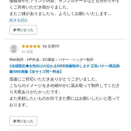
価格表やヒアリング内容、サンプルデータなども分かりやす
くご共有いただき助かりました。

またご縁がありましたら、よろしくお願いいたします...
続きを読む
参考になった
by 京朋VV
4ヶ月前
Web制作・HP作成・EC構築
>
バナー・ヘッダー制作
3名様限定◆女性向けの伝わるWEB画像制作します 広告バナー/商品画
像/SNS画像【全サイズ同一料金】
迅速にご対応いただきありがとうございました。

こちらのイメージをきめ細やかに汲み取って制作してくださ
り大変ありがたかったです。

また依頼したいものが出てきた際にはお願いしたいと思って
参考になった