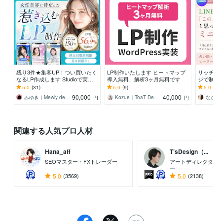
残り3件★集客UP！つい買いたく
LP制作いたします ヒートマップ
リッチメニ
なるLP作成します Studioで実
導入無料、解析3ヶ月無料です
ジで制作し
装！「綺麗」と「売れる」を両立
柄・想い
5.0
(31)
5.0
(9)
5.0
(6)
します
ミニLP
90,000
40,000
みゆき｜Mewly design
Kozue｜ToaT Design
なかた
円
円
関連する人気プロ人材
Hana_aff
T’sDesign（...
SEOマスター・FXトレーダー
アートディレクター
ー
5.0
(3569)
5.0
(2138)