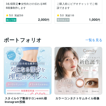
ていただけるやり取りを心掛けています。

3名様限定◆女性向けの伝わるWE
ご購入前にビデオチャットでご相
ご要望や状況に合わせて、一緒にイメージを整理しなが
B画像制作します
談できます
らデザイン制作を進めていきますので、イメージが固ま
っていなくても大丈夫です(^-^)

5.0
5
5.0
1
実績
件
実績
件
2,000
1,000
円
円
購入可能
受付休止中
▼提供中のサービス

・広告バナー

・ECサイトのバナー

ポートフォリオ
一覧を見る
・商品画像

・SNS投稿画像

▼得意なテイスト

・女性向け

・シンプルで上品

・優しい雰囲気

・ナチュラル

どんなお悩みでも、些細なことでも構いません。

「イメージがまとまっていない」「何から相談すればい
スタイルケア整体サロンemit.様
カラーコンタクトサムネイル画像
いかわからない」

Instagram投稿
そんな状態でも大丈夫です。
