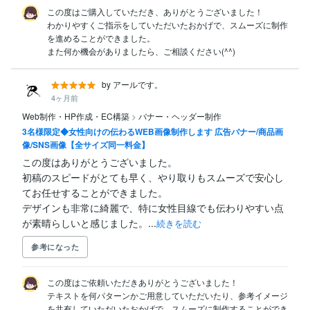
この度はご購入していただき、ありがとうございました！

わかりやすくご指示をしていただいたおかげで、スムーズに制作
を進めることができました。

また何か機会がありましたら、ご相談ください(^^)
by アールです。
4ヶ月前
Web制作・HP作成・EC構築
>
バナー・ヘッダー制作
3名様限定◆女性向けの伝わるWEB画像制作します 広告バナー/商品画
像/SNS画像【全サイズ同一料金】
この度はありがとうございました。

初稿のスピードがとても早く、やり取りもスムーズで安心し
てお任せすることができました。

デザインも非常に綺麗で、特に女性目線でも伝わりやすい点
が素晴らしいと感じました。...
続きを読む
参考になった
この度はご依頼いただきありがとうございました！

テキストを何パターンかご用意していただいたり、参考イメージ
を共有していただいたおかげで、スムーズに制作することができ