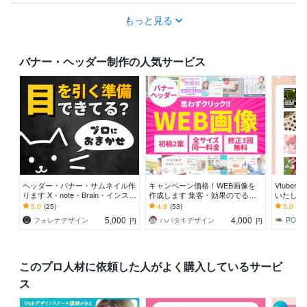
もっと見る
バナー・ヘッダー制作の人気サービス
ヘッダー・バナー・サムネイル作
キャンペーン価格！WEB画像を
Vtube
ります X・note・Brain・インス
作成します 集客・効果のでるバ
いたしま
タ・広告【親しみ特化】
ナー・ヘッダー
中心に様
5.0
(25)
4.8
(53)
5.0
(28
す
5,000
4,000
フォレナデザイン
ハバタキデザイン
円
円
このプロ人材に依頼した人がよく購入しているサービ
ス