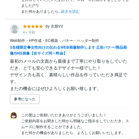
ました(^^)

また何かありましたら...
続きを読む
by 京朋VV
4ヶ月前
Web制作・HP作成・EC構築
>
バナー・ヘッダー制作
3名様限定◆女性向けの伝わるWEB画像制作します 広告バナー/商品画
像/SNS画像【全サイズ同一料金】
最初のメールの文面から最後まで丁寧にやり取りをしていた
だき、とても安心できるデザイナー様でした！

デザイン力も高く、素晴らしい作品を作っていただき満足で
す。

またの機会にはぜひよろしくお願い致します。
参考になった
この度はご依頼いただきありがとうございました！

ご依頼内容をお聞きした時から明確なご指示をしていただき、ス
ムーズに制作することができました。

また何かの機会がありましたら、よろしくお願いいたします。