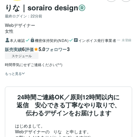
りな｜sorairo design
最終ログイン：
22分前
Webデザイナー
女性
本人確認
機密保持契約(NDA)
インボイス発行事業者
未登録
6
5.0
3
販売実績
評価
フォロワー
スケジュール
時間帯気にせずご連絡ください(^^)
もっと見る
24時間ご連絡OK／原則12時間以内に
返信 安心できる丁寧なやり取りで、
伝わるデザインをお届けします
はじめまして。

Webデザイナーの   りな   と申します。
