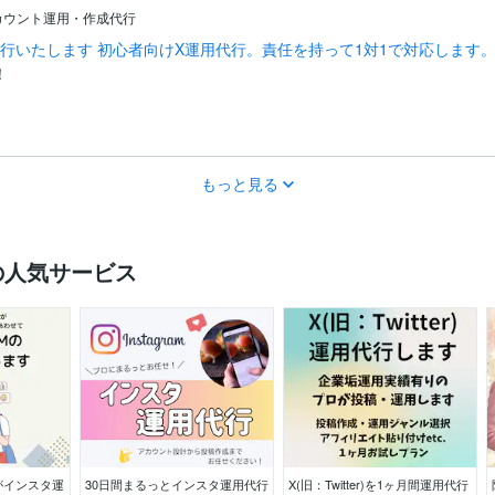
カウント運用・作成代行
代行いたします 初心者向けX運用代行。責任を持って1対1で対応します
！
もっと見る
の人気サービス
がインスタ運
30日間まるっとインスタ運用代行
X(旧：Twitter)を1ヶ月間運用代行