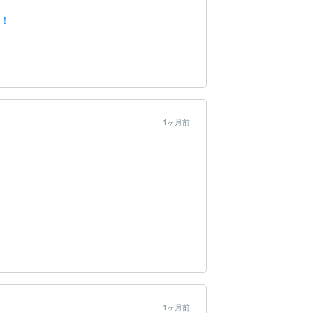
分！
1ヶ月前
。


1ヶ月前