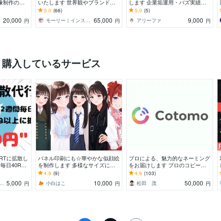
像制作の
いたします 世界観やブランド力
します 企業垢運用・バズ実績有
かせ』まで！
を大切にしながらあなたの代わり
りのプロが運用します
5.0
(66)
5.0
(5)
に運用します
20,000
65,000
9,000
モーリー｜インスタアドバイザー
アリーファ
円
円
円
く購入しているサービス
40RTに拡散し
パネル印刷にも☆華やかな似顔絵
プロによる、魅力的なネーミング
日40RT,4
を制作します 多様なサイズに対
をお届けします プロのコピーラ
応可◎大切な日の一枚に。
イターによる、素晴らしいネーミ
4.9
(9)
4.9
(103)
ング・名称を。
5,000
10,000
50,000
ふちゃん【Twitter拡散のプロ】
小白はこ
松田 茂
円
円
円