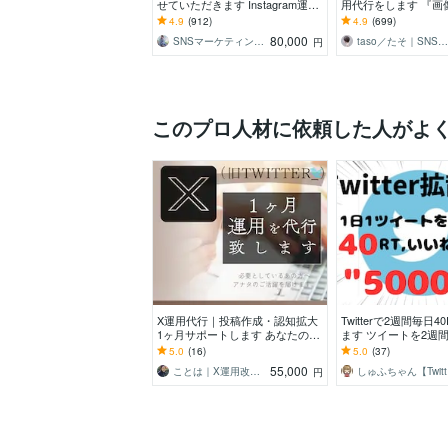
せていただきます Instagram運用
用代行をします 『画
代行サービス
み』から『全部おま
4.9
(912)
4.9
(699)
最適プランを提案！
80,000
SNSマーケティング「かりん」AsoBi
taso／たそ｜SNSマーケター
円
このプロ人材に依頼した人がよ
X運用代行｜投稿作成・認知拡大
Twitterで2週間毎日
1ヶ月サポートします あなたの活
ます ツイートを2週間毎
動を、仕事につながる認知へ。
0いいねに拡散します
5.0
(16)
5.0
(37)
55,000
ことは｜X運用改善パートナー
しゅ
円