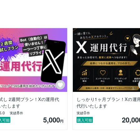
試し 2週間プラン！Xの運用代
しっかり1ヶ月プラン！Xの運
いたします
代行いたします
8
0
5.0
実績
件
実績
件
5,000
20,00
入可能
購入可能
円