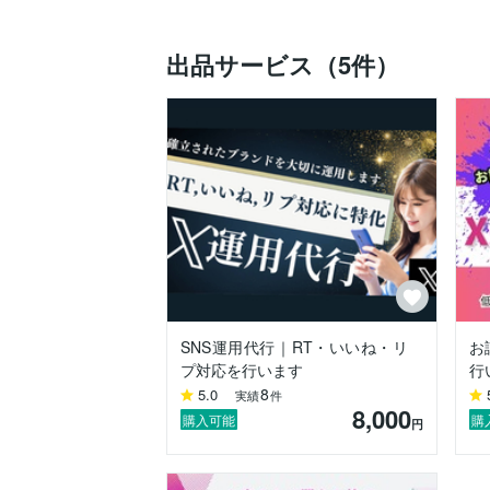
出品サービス（5件）
SNS運用代行｜RT・いいね・リ
お
プ対応を行います
行
8
5.0
実績
件
8,000
購入可能
購
円