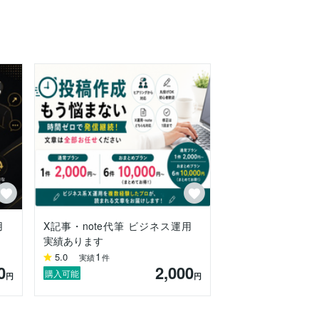
用
X記事・note代筆 ビジネス運用
実績あります
1
5.0
実績
件
0
2,000
購入可能
円
円