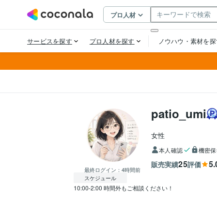
patio_umi
女性
本人確認
機密保
25
5.
販売実績
評価
最終ログイン：
4時間前
スケジュール
10:00-2:00 時間外もご相談ください！