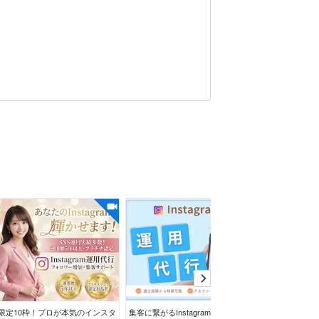
。
限定10枠！プロが本気のインスタ
集客に繋がるInstagramの運用代
総フォロワー獲得