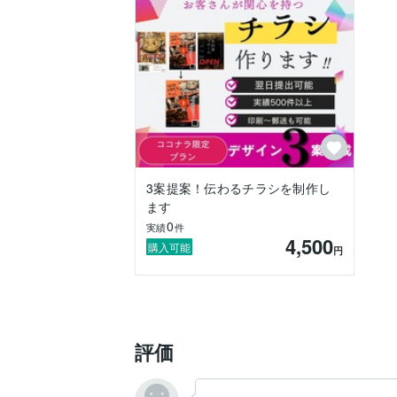
3案提案！伝わるチラシを制作し
ます
0
実績
件
4,500
購入可能
円
評価