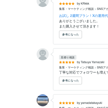
by KRkkk
集客・マーケティング相談
>
SNSア
お試し 2週間プラン！Xの運用
ありがとうございました。

また購入させて頂きます！
参考になった
見積り相談
by Tatsuya Yamazaki
集客・マーケティング相談
>
SNSア
丁寧な対応でフォロワーも増え
参考になった
by yamadatakayuki
集客・マーケティング相談
>
SNS広