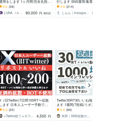
運用をします 1ヶ月間/完全丸投げ
行します SNS運用/集客/アカウン
スタ運用代行します 
OK！あなたのSNS運用担当者に
ト設計/コンセプト設計/インスタ
集客/売上UP/
5.0
(39)
4.9
(214)
4.9
(519)
なります
80,000
35,000
LUNA ☽✰ママインフルエンサー
じゅん｜Instagram運用
asami530
円
/60分
円
X（旧Twitter)7日間100RT〜拡散
Twitter30RT30いいね毎日拡散し
現役作編曲家が
します 日本人ユーザー手動で毎
ます 1週間(7投稿)リポスト＆いい
『命』を吹き込
日100RT以上拡散します！
ね拡散でXの投稿を宣伝します
オーケストラ・
5.0
(25)
5.0
(66)
5.0
(99)
ください！AIも
4,500
3,000
⭐︎Twitter総フォロワー35万⭐︎
米田｜SNS拡散のプロ｜リスク対策も万全
かまんベーる
円
円