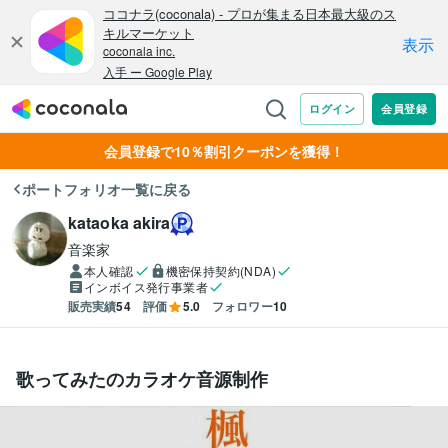
会員登録で10％割引クーポンを獲得！
ポートフォリオ一覧に戻る
kataoka akira
音楽家
本人確認
機密保持契約(NDA)
インボイス発行事業者
販売実績
54
評価
5.0
フォロワー
10
歌ってみたのカラオケ音源制作