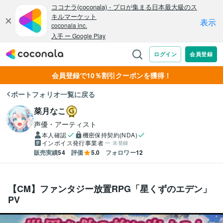
会員登録で10％割引クーポンを獲得！
ポートフォリオ一覧に戻る
菜月なこ
声優・アーティスト
本人確認
機密保持契約(NDA)
インボイス発行事業者
未登録
販売実績
54
評価
5.0
フォロワー
12
【CM】ファンタジー放置RPG「星くずのエデン」
PV