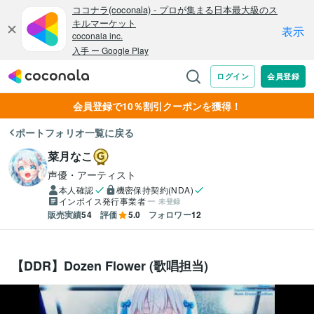
会員登録で10％割引クーポンを獲得！
ポートフォリオ一覧に戻る
菜月なこ
声優・アーティスト
本人確認
機密保持契約(NDA)
インボイス発行事業者
未登録
販売実績
54
評価
5.0
フォロワー
12
【DDR】Dozen Flower (歌唱担当)