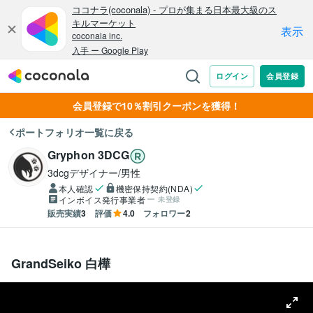
会員登録で10％割引クーポンを獲得！
ポートフォリオ一覧に戻る
Gryphon 3DCG
3dcgデザイナー/男性
本人確認
機密保持契約(NDA)
インボイス発行事業者
未登録
販売実績
3
評価
4.0
フォロワー
2
GrandSeiko 白樺